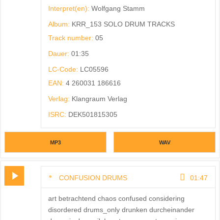
Interpret(en):
Wolfgang Stamm
Album:
KRR_153 SOLO DRUM TRACKS
Track number:
05
Dauer:
01:35
LC-Code:
LC05596
EAN:
4 260031 186616
Verlag:
Klangraum Verlag
ISRC:
DEK501815305
MP3
WAV
CONFUSION DRUMS
01:47
art betrachtend chaos confused considering
disordered drums_only drunken durcheinander