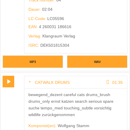
Dauer:
02:04
LC-Code:
LC05596
EAN:
4 260031 186616
Verlag:
Klangraum Verlag
ISRC:
DEK501815304
MP3
WAV
CATWALK DRUMS
01:35
bewegend_dezent careful cats drums_brush
drums_only ernst katzen search serious spare
suche tempo_med touching_subtle vorsichtig
wildlife zurückgenommen
Komponist(en):
Wolfgang Stamm