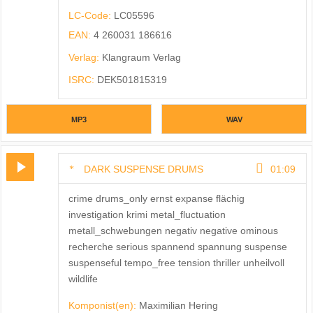
LC-Code:
LC05596
EAN:
4 260031 186616
Verlag:
Klangraum Verlag
ISRC:
DEK501815319
MP3
WAV
DARK SUSPENSE DRUMS
01:09
crime drums_only ernst expanse flächig
investigation krimi metal_fluctuation
metall_schwebungen negativ negative ominous
recherche serious spannend spannung suspense
suspenseful tempo_free tension thriller unheilvoll
wildlife
Komponist(en):
Maximilian Hering