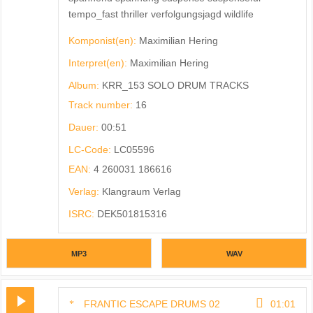
tempo_fast thriller verfolgungsjagd wildlife
Komponist(en):
Maximilian Hering
Interpret(en):
Maximilian Hering
Album:
KRR_153 SOLO DRUM TRACKS
Track number:
16
Dauer:
00:51
LC-Code:
LC05596
EAN:
4 260031 186616
Verlag:
Klangraum Verlag
ISRC:
DEK501815316
MP3
WAV
FRANTIC ESCAPE DRUMS 02
01:01