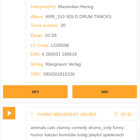
Interpret(en):
Maximilian Hering
Album:
KRR_153 SOLO DRUM TRACKS
Track number:
20
Dauer:
01:09
LC-Code:
LC05596
EAN:
4 260031 186616
Verlag:
Klangraum Verlag
ISRC:
DEK501815320
MP3
WAV
FUNNY MOVEMENT DRUMS
00:41
animals cats clumsy comedy drums_only funny
humor katzen komödie lustig playful spielerisch