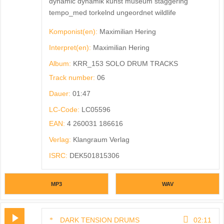
dynamic dynamik kunst museum staggering
tempo_med torkelnd ungeordnet wildlife
Komponist(en):
Maximilian Hering
Interpret(en):
Maximilian Hering
Album:
KRR_153 SOLO DRUM TRACKS
Track number:
06
Dauer:
01:47
LC-Code:
LC05596
EAN:
4 260031 186616
Verlag:
Klangraum Verlag
ISRC:
DEK501815306
MP3
WAV
DARK TENSION DRUMS
02:11