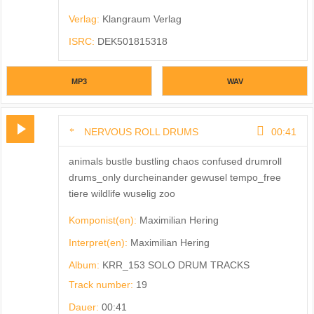
Verlag:
Klangraum Verlag
ISRC:
DEK501815318
MP3
WAV
NERVOUS ROLL DRUMS
00:41
animals bustle bustling chaos confused drumroll
drums_only durcheinander gewusel tempo_free
tiere wildlife wuselig zoo
Komponist(en):
Maximilian Hering
Interpret(en):
Maximilian Hering
Album:
KRR_153 SOLO DRUM TRACKS
Track number:
19
Dauer:
00:41