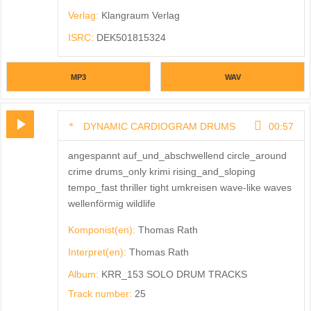
Verlag:
Klangraum Verlag
ISRC:
DEK501815324
MP3
WAV
DYNAMIC CARDIOGRAM DRUMS
00:57
angespannt auf_und_abschwellend circle_around
crime drums_only krimi rising_and_sloping
tempo_fast thriller tight umkreisen wave-like waves
wellenförmig wildlife
Komponist(en):
Thomas Rath
Interpret(en):
Thomas Rath
Album:
KRR_153 SOLO DRUM TRACKS
Track number:
25