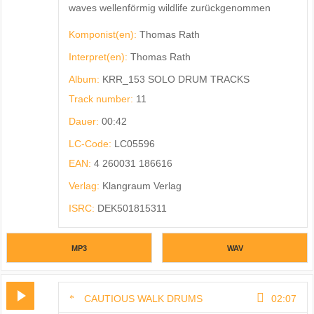
waves wellenförmig wildlife zurückgenommen
Komponist(en):
Thomas Rath
Interpret(en):
Thomas Rath
Album:
KRR_153 SOLO DRUM TRACKS
Track number:
11
Dauer:
00:42
LC-Code:
LC05596
EAN:
4 260031 186616
Verlag:
Klangraum Verlag
ISRC:
DEK501815311
MP3
WAV
CAUTIOUS WALK DRUMS
02:07