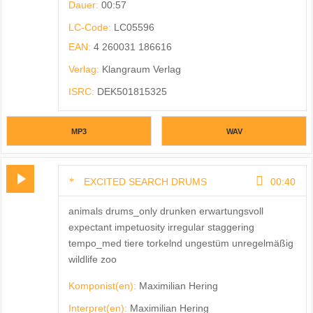
Dauer:
00:57
LC-Code:
LC05596
EAN:
4 260031 186616
Verlag:
Klangraum Verlag
ISRC:
DEK501815325
MP3
WAV
EXCITED SEARCH DRUMS
00:40
animals drums_only drunken erwartungsvoll
expectant impetuosity irregular staggering
tempo_med tiere torkelnd ungestüm unregelmäßig
wildlife zoo
Komponist(en):
Maximilian Hering
Interpret(en):
Maximilian Hering