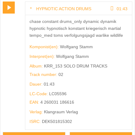
HYPNOTIC ACTION DRUMS
01:43
chase constant drums_only dynamic dynamik
hypnotic hypnotisch konstant kriegerisch martial
tempo_med toms verfolgungsjagd warlike wildlife
Komponist(en):
Wolfgang Stamm
Interpret(en):
Wolfgang Stamm
Album:
KRR_153 SOLO DRUM TRACKS
Track number:
02
Dauer:
01:43
LC-Code:
LC05596
EAN:
4 260031 186616
Verlag:
Klangraum Verlag
ISRC:
DEK501815302