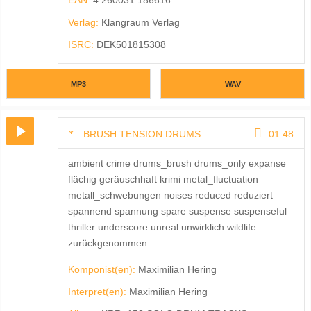
EAN:
4 260031 186616
Verlag:
Klangraum Verlag
ISRC:
DEK501815308
MP3
WAV
BRUSH TENSION DRUMS
01:48
ambient crime drums_brush drums_only expanse
flächig geräuschhaft krimi metal_fluctuation
metall_schwebungen noises reduced reduziert
spannend spannung spare suspense suspenseful
thriller underscore unreal unwirklich wildlife
zurückgenommen
Komponist(en):
Maximilian Hering
Interpret(en):
Maximilian Hering