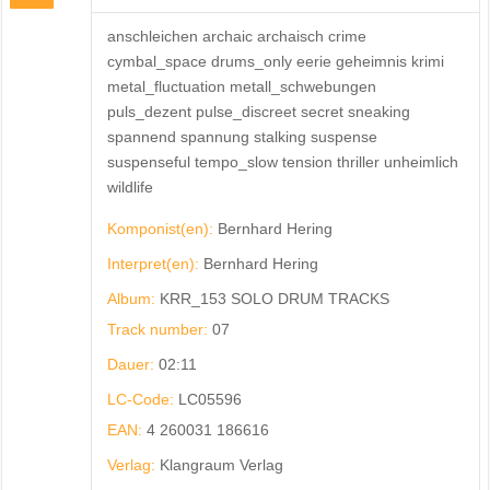
anschleichen archaic archaisch crime
cymbal_space drums_only eerie geheimnis krimi
metal_fluctuation metall_schwebungen
puls_dezent pulse_discreet secret sneaking
spannend spannung stalking suspense
suspenseful tempo_slow tension thriller unheimlich
wildlife
Komponist(en):
Bernhard Hering
Interpret(en):
Bernhard Hering
Album:
KRR_153 SOLO DRUM TRACKS
Track number:
07
Dauer:
02:11
LC-Code:
LC05596
EAN:
4 260031 186616
Verlag:
Klangraum Verlag