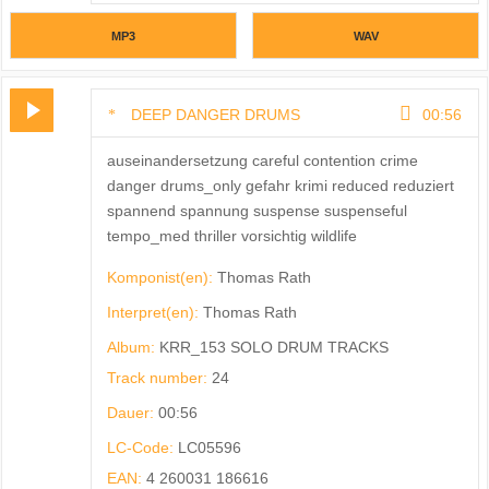
MP3
WAV
DEEP DANGER DRUMS
00:56
auseinandersetzung careful contention crime
danger drums_only gefahr krimi reduced reduziert
spannend spannung suspense suspenseful
tempo_med thriller vorsichtig wildlife
Komponist(en):
Thomas Rath
Interpret(en):
Thomas Rath
Album:
KRR_153 SOLO DRUM TRACKS
Track number:
24
Dauer:
00:56
LC-Code:
LC05596
EAN:
4 260031 186616