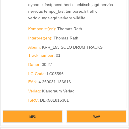
dynamik fastpaced hectic hektisch jagd nervös
nervous tempo_fast temporeich traffic
verfolgungsjagd verkehr wildlife
Komponist(en):
Thomas Rath
Interpret(en):
Thomas Rath
Album:
KRR_153 SOLO DRUM TRACKS
Track number:
01
Dauer:
00:27
LC-Code:
LC05596
EAN:
4 260031 186616
Verlag:
Klangraum Verlag
ISRC:
DEK501815301
MP3
WAV