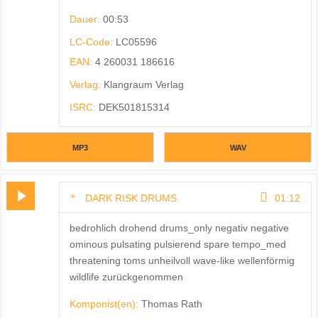
Dauer:
00:53
LC-Code:
LC05596
EAN:
4 260031 186616
Verlag:
Klangraum Verlag
ISRC:
DEK501815314
MP3
WAV
DARK RISK DRUMS
01:12
bedrohlich drohend drums_only negativ negative
ominous pulsating pulsierend spare tempo_med
threatening toms unheilvoll wave-like wellenförmig
wildlife zurückgenommen
Komponist(en):
Thomas Rath