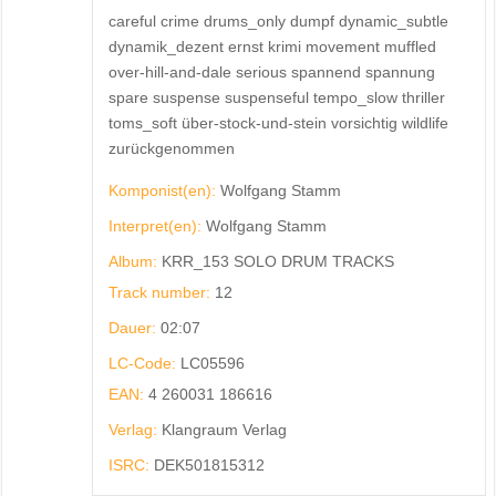
careful crime drums_only dumpf dynamic_subtle
dynamik_dezent ernst krimi movement muffled
over-hill-and-dale serious spannend spannung
spare suspense suspenseful tempo_slow thriller
toms_soft über-stock-und-stein vorsichtig wildlife
zurückgenommen
Komponist(en):
Wolfgang Stamm
Interpret(en):
Wolfgang Stamm
Album:
KRR_153 SOLO DRUM TRACKS
Track number:
12
Dauer:
02:07
LC-Code:
LC05596
EAN:
4 260031 186616
Verlag:
Klangraum Verlag
ISRC:
DEK501815312