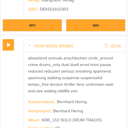
Verlag:
Klangraum Verlag
ISRC:
DEK501815303
MP3
WAV
HIGH NOON DRUMS
02:04
abwartend animals anschleichen circle_around
crime drums_only duel duell ernst krimi pause
reduced reduziert serious sneaking spannend
spannung stalking suspense suspenseful
tempo_free tension thriller tiere umkreisen wait-
and-see waiting wildlife zoo
Komponist(en):
Bernhard Hering
Interpret(en):
Bernhard Hering
Album:
KRR_153 SOLO DRUM TRACKS
Track number:
04