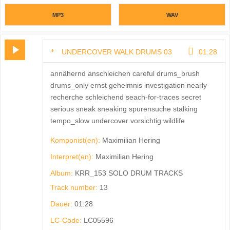
MP3
WAV
UNDERCOVER WALK DRUMS 03
01:28
annähernd anschleichen careful drums_brush
drums_only ernst geheimnis investigation nearly
recherche schleichend seach-for-traces secret
serious sneak sneaking spurensuche stalking
tempo_slow undercover vorsichtig wildlife
Komponist(en):
Maximilian Hering
Interpret(en):
Maximilian Hering
Album:
KRR_153 SOLO DRUM TRACKS
Track number:
13
Dauer:
01:28
LC-Code:
LC05596