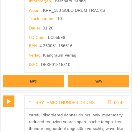
Interpret(en):
Bernhard Hering
Album:
KRR_153 SOLO DRUM TRACKS
Track number:
10
Dauer:
01:26
LC-Code:
LC05596
EAN:
4 260031 186616
Verlag:
Klangraum Verlag
ISRC:
DEK501815310
MP3
WAV
RHYTHMIC THUNDER DRUMS
00:42
careful disordered donner drums_only impetuosity
reduced reduziert search spare suche tempo_free
thunder ungeordnet ungestüm vorsichtig wave-like