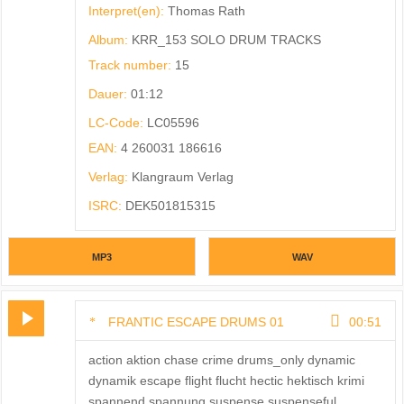
Interpret(en):
Thomas Rath
Album:
KRR_153 SOLO DRUM TRACKS
Track number:
15
Dauer:
01:12
LC-Code:
LC05596
EAN:
4 260031 186616
Verlag:
Klangraum Verlag
ISRC:
DEK501815315
MP3
WAV
FRANTIC ESCAPE DRUMS 01
00:51
action aktion chase crime drums_only dynamic
dynamik escape flight flucht hectic hektisch krimi
spannend spannung suspense suspenseful