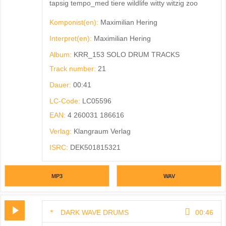
tapsig tempo_med tiere wildlife witty witzig zoo
Komponist(en):
Maximilian Hering
Interpret(en):
Maximilian Hering
Album:
KRR_153 SOLO DRUM TRACKS
Track number:
21
Dauer:
00:41
LC-Code:
LC05596
EAN:
4 260031 186616
Verlag:
Klangraum Verlag
ISRC:
DEK501815321
MP3
WAV
DARK WAVE DRUMS
00:46