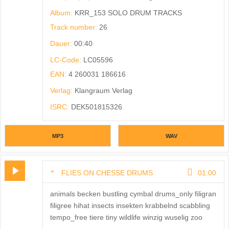
Album:
KRR_153 SOLO DRUM TRACKS
Track number:
26
Dauer:
00:40
LC-Code:
LC05596
EAN:
4 260031 186616
Verlag:
Klangraum Verlag
ISRC:
DEK501815326
MP3
WAV
FLIES ON CHESSE DRUMS
01:00
animals becken bustling cymbal drums_only filigran
filigree hihat insects insekten krabbelnd scabbling
tempo_free tiere tiny wildlife winzig wuselig zoo