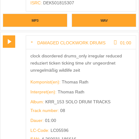
ISRC:
DEK501815307
MP3
WAV
DAMAGED CLOCKWORK DRUMS
01:00
clock disordered drums_only irregular reduced
reduziert ticken ticking time uhr ungeordnet
unregelmäßig wildlife zeit
Komponist(en):
Thomas Rath
Interpret(en):
Thomas Rath
Album:
KRR_153 SOLO DRUM TRACKS
Track number:
08
Dauer:
01:00
LC-Code:
LC05596