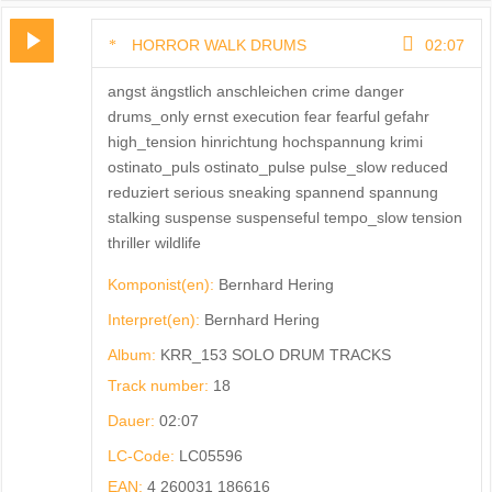
HORROR WALK DRUMS
02:07
angst ängstlich anschleichen crime danger
drums_only ernst execution fear fearful gefahr
high_tension hinrichtung hochspannung krimi
ostinato_puls ostinato_pulse pulse_slow reduced
reduziert serious sneaking spannend spannung
stalking suspense suspenseful tempo_slow tension
thriller wildlife
Komponist(en):
Bernhard Hering
Interpret(en):
Bernhard Hering
Album:
KRR_153 SOLO DRUM TRACKS
Track number:
18
Dauer:
02:07
LC-Code:
LC05596
EAN:
4 260031 186616