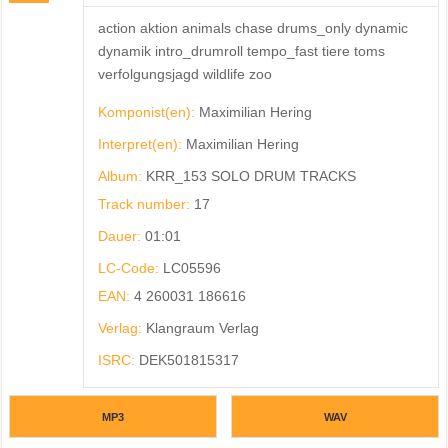
action aktion animals chase drums_only dynamic
dynamik intro_drumroll tempo_fast tiere toms
verfolgungsjagd wildlife zoo
Komponist(en):
Maximilian Hering
Interpret(en):
Maximilian Hering
Album:
KRR_153 SOLO DRUM TRACKS
Track number:
17
Dauer:
01:01
LC-Code:
LC05596
EAN:
4 260031 186616
Verlag:
Klangraum Verlag
ISRC:
DEK501815317
MP3
WAV