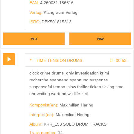
EAN:
4 260031 186616
Verlag:
Klangraum Verlag
ISRC:
DEK501815313
MP3
WAV
TIME TENSION DRUMS
00:53
clock crime drums_only investigation krimi
recherche spannend spannung suspense
suspenseful tempo_slow thriller ticken ticking time
uhr waiting wartend wildlife zeit
Komponist(en):
Maximilian Hering
Interpret(en):
Maximilian Hering
Album:
KRR_153 SOLO DRUM TRACKS
Track number:
14