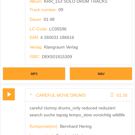
Album:
KRR_153 SOLO DRUM TRACKS
Track number:
09
Dauer:
01:48
LC-Code:
LC05596
EAN:
4 260031 186616
Verlag:
Klangraum Verlag
ISRC:
DEK501815309
MP3
WAV
CAREFUL MOVE DRUMS
01:26
careful clumsy drums_only reduced reduziert
search suche tapsig tempo_slow vorsichtig wildlife
Komponist(en):
Bernhard Hering