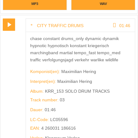
MP3
WAV
CITY TRAFFIC DRUMS
01:46
chase constant drums_only dynamic dynamik
hypnotic hypnotisch konstant kriegerisch
marchingband martial tempo_fast tempo_med
traffic verfolgungsjagd verkehr warlike wildlife
Komponist(en):
Maximilian Hering
Interpret(en):
Maximilian Hering
Album:
KRR_153 SOLO DRUM TRACKS
Track number:
03
Dauer:
01:46
LC-Code:
LC05596
EAN:
4 260031 186616