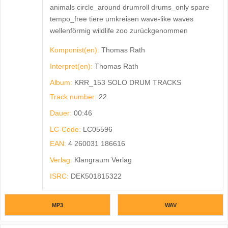
animals circle_around drumroll drums_only spare
tempo_free tiere umkreisen wave-like waves
wellenförmig wildlife zoo zurückgenommen
Komponist(en):
Thomas Rath
Interpret(en):
Thomas Rath
Album:
KRR_153 SOLO DRUM TRACKS
Track number:
22
Dauer:
00:46
LC-Code:
LC05596
EAN:
4 260031 186616
Verlag:
Klangraum Verlag
ISRC:
DEK501815322
MP3
WAV