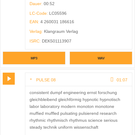
Dauer:
00:52
LC-Code:
LC05596
EAN:
4 260031 186616
Verlag:
Klangraum Verlag
ISRC:
DEK501113907
MP3
WAV
PULSE 08
01:07
consistent dumpf engineering ernst forschung
gleichbleibend gleichförmig hypnotic hypnotisch
labor laboratory modern monoton monotone
muffied muffled pulsating pulsierend research
rhythmic rhythmisch rhythmus science serious
steady technik uniform wissenschaft