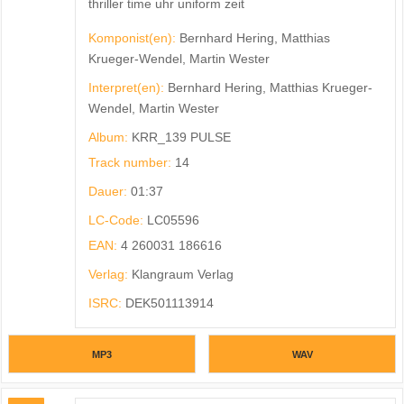
thriller time uhr uniform zeit
Komponist(en):
Bernhard Hering, Matthias
Krueger-Wendel, Martin Wester
Interpret(en):
Bernhard Hering, Matthias Krueger-
Wendel, Martin Wester
Album:
KRR_139 PULSE
Track number:
14
Dauer:
01:37
LC-Code:
LC05596
EAN:
4 260031 186616
Verlag:
Klangraum Verlag
ISRC:
DEK501113914
MP3
WAV