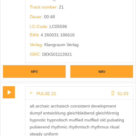
Track number:
21
Dauer:
00:48
LC-Code:
LC05596
EAN:
4 260031 186616
Verlag:
Klangraum Verlag
ISRC:
DEK501113921
MP3
WAV
PULSE 22
01:03
alt archaic archaisch consistent development
dumpf entwicklung gleichbleibend gleichförmig
hypnotic hypnotisch muffied muffled old pulsating
pulsierend rhythmic rhythmisch rhythmus ritual
steady uniform