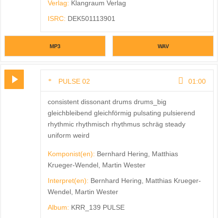
Verlag:
Klangraum Verlag
ISRC:
DEK501113901
MP3
WAV
PULSE 02
01:00
consistent dissonant drums drums_big
gleichbleibend gleichförmig pulsating pulsierend
rhythmic rhythmisch rhythmus schräg steady
uniform weird
Komponist(en):
Bernhard Hering, Matthias
Krueger-Wendel, Martin Wester
Interpret(en):
Bernhard Hering, Matthias Krueger-
Wendel, Martin Wester
Album:
KRR_139 PULSE