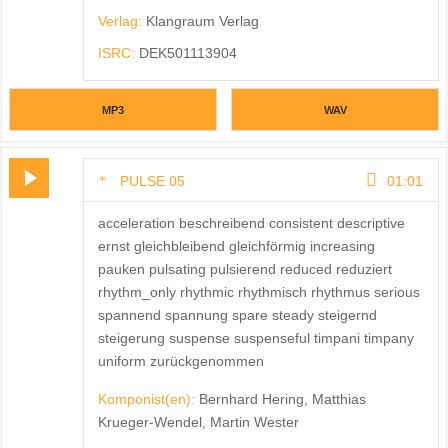
Verlag:
Klangraum Verlag
ISRC:
DEK501113904
MP3
WAV
PULSE 05
01:01
acceleration beschreibend consistent descriptive
ernst gleichbleibend gleichförmig increasing
pauken pulsating pulsierend reduced reduziert
rhythm_only rhythmic rhythmisch rhythmus serious
spannend spannung spare steady steigernd
steigerung suspense suspenseful timpani timpany
uniform zurückgenommen
Komponist(en):
Bernhard Hering, Matthias
Krueger-Wendel, Martin Wester