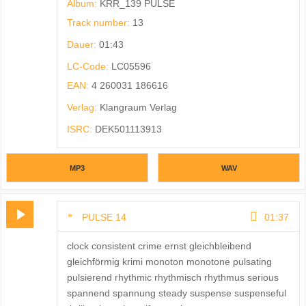
Album:
KRR_139 PULSE
Track number:
13
Dauer:
01:43
LC-Code:
LC05596
EAN:
4 260031 186616
Verlag:
Klangraum Verlag
ISRC:
DEK501113913
MP3
WAV
PULSE 14
01:37
clock consistent crime ernst gleichbleibend
gleichförmig krimi monoton monotone pulsating
pulsierend rhythmic rhythmisch rhythmus serious
spannend spannung steady suspense suspenseful