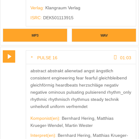
Verlag:
Klangraum Verlag
ISRC:
DEK501113915
MP3
WAV
PULSE 16
01:03
abstract abstrakt alienetad angst ängstlich
consistent engineering fear fearful gleichbleibend
gleichförmig heardbeats herzschläge negativ
negative ominous pulsating pulsierend rhythm_only
rhythmic rhythmisch rhythmus steady technik
unheilvoll uniform verfremdet
Komponist(en):
Bernhard Hering, Matthias
Krueger-Wendel, Martin Wester
Interpret(en):
Bernhard Hering, Matthias Krueger-