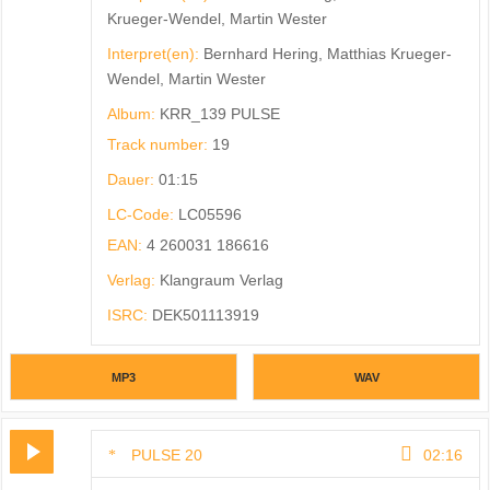
Krueger-Wendel, Martin Wester
Interpret(en):
Bernhard Hering, Matthias Krueger-
Wendel, Martin Wester
Album:
KRR_139 PULSE
Track number:
19
Dauer:
01:15
LC-Code:
LC05596
EAN:
4 260031 186616
Verlag:
Klangraum Verlag
ISRC:
DEK501113919
MP3
WAV
PULSE 20
02:16