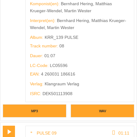
Komponist(en):
Bernhard Hering, Matthias
Krueger-Wendel, Martin Wester
Interpret(en):
Bernhard Hering, Matthias Krueger-
Wendel, Martin Wester
Album:
KRR_139 PULSE
Track number:
08
Dauer:
01:07
LC-Code:
LC05596
EAN:
4 260031 186616
Verlag:
Klangraum Verlag
ISRC:
DEK501113908
MP3
WAV
PULSE 09
01:11