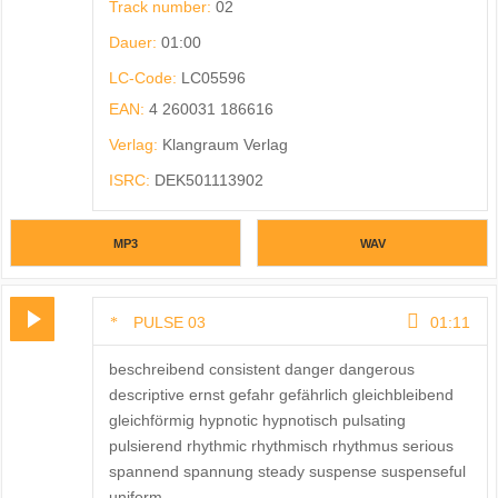
Track number:
02
Dauer:
01:00
LC-Code:
LC05596
EAN:
4 260031 186616
Verlag:
Klangraum Verlag
ISRC:
DEK501113902
MP3
WAV
PULSE 03
01:11
beschreibend consistent danger dangerous
descriptive ernst gefahr gefährlich gleichbleibend
gleichförmig hypnotic hypnotisch pulsating
pulsierend rhythmic rhythmisch rhythmus serious
spannend spannung steady suspense suspenseful
uniform