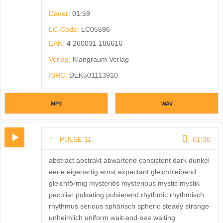
Dauer:
01:59
LC-Code:
LC05596
EAN:
4 260031 186616
Verlag:
Klangraum Verlag
ISRC:
DEK501113910
MP3
WAV
PULSE 11
01:30
abstract abstrakt abwartend consistent dark dunkel
eerie eigenartig ernst expectant gleichbleibend
gleichförmig mysteriös mysterious mystic mystik
peculiar pulsating pulsierend rhythmic rhythmisch
rhythmus serious sphärisch spheric steady strange
unheimlich uniform wait-and-see waiting