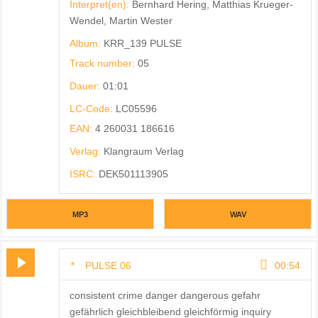
Interpret(en):
Bernhard Hering, Matthias Krueger-
Wendel, Martin Wester
Album:
KRR_139 PULSE
Track number:
05
Dauer:
01:01
LC-Code:
LC05596
EAN:
4 260031 186616
Verlag:
Klangraum Verlag
ISRC:
DEK501113905
MP3
WAV
PULSE 06
00:54
consistent crime danger dangerous gefahr
gefährlich gleichbleibend gleichförmig inquiry