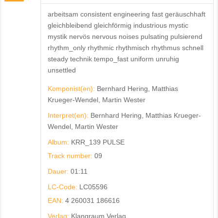
arbeitsam consistent engineering fast geräuschhaft
gleichbleibend gleichförmig industrious mystic
mystik nervös nervous noises pulsating pulsierend
rhythm_only rhythmic rhythmisch rhythmus schnell
steady technik tempo_fast uniform unruhig
unsettled
Komponist(en):
Bernhard Hering, Matthias
Krueger-Wendel, Martin Wester
Interpret(en):
Bernhard Hering, Matthias Krueger-
Wendel, Martin Wester
Album:
KRR_139 PULSE
Track number:
09
Dauer:
01:11
LC-Code:
LC05596
EAN:
4 260031 186616
Verlag:
Klangraum Verlag