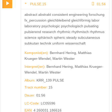
PULSE 15
01:56
abstract abstrakt consistent engineering forschung
fx_percussion gleichbleibend gleichförmig labor
laboratory psychologic psychologisch pulsating
pulsierend research rhythmic rhythmisch rhythmus
science sphärisch spheric steady subcutaneous
subkutan technik uniform wissenschaft
Komponist(en):
Bernhard Hering, Matthias
Krueger-Wendel, Martin Wester
Interpret(en):
Bernhard Hering, Matthias Krueger-
Wendel, Martin Wester
Album:
KRR_139 PULSE
Track number:
15
Dauer:
01:56
LC-Code:
LC05596
EAN:
4 260031 186616