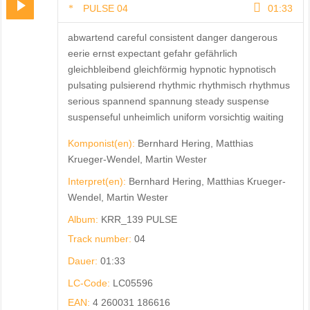
PULSE 04
01:33
abwartend careful consistent danger dangerous
eerie ernst expectant gefahr gefährlich
gleichbleibend gleichförmig hypnotic hypnotisch
pulsating pulsierend rhythmic rhythmisch rhythmus
serious spannend spannung steady suspense
suspenseful unheimlich uniform vorsichtig waiting
Komponist(en):
Bernhard Hering, Matthias
Krueger-Wendel, Martin Wester
Interpret(en):
Bernhard Hering, Matthias Krueger-
Wendel, Martin Wester
Album:
KRR_139 PULSE
Track number:
04
Dauer:
01:33
LC-Code:
LC05596
EAN:
4 260031 186616