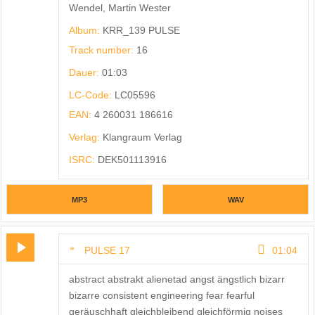
Wendel, Martin Wester
Album:
KRR_139 PULSE
Track number:
16
Dauer:
01:03
LC-Code:
LC05596
EAN:
4 260031 186616
Verlag:
Klangraum Verlag
ISRC:
DEK501113916
MP3
WAV
PULSE 17
01:04
abstract abstrakt alienetad angst ängstlich bizarr
bizarre consistent engineering fear fearful
geräuschhaft gleichbleibend gleichförmig noises