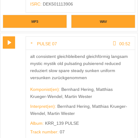
ISRC:
DEK501113906
MP3
WAV
PULSE 07
00:52
alt consistent gleichbleibend gleichförmig langsam
mystic mystik old pulsating pulsierend reduced
reduziert slow spare steady sunken uniform
versunken zurückgenommen
Komponist(en):
Bernhard Hering, Matthias
Krueger-Wendel, Martin Wester
Interpret(en):
Bernhard Hering, Matthias Krueger-
Wendel, Martin Wester
Album:
KRR_139 PULSE
Track number:
07