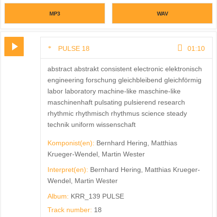
MP3
WAV
PULSE 18
01:10
abstract abstrakt consistent electronic elektronisch
engineering forschung gleichbleibend gleichförmig
labor laboratory machine-like maschine-like
maschinenhaft pulsating pulsierend research
rhythmic rhythmisch rhythmus science steady
technik uniform wissenschaft
Komponist(en):
Bernhard Hering, Matthias
Krueger-Wendel, Martin Wester
Interpret(en):
Bernhard Hering, Matthias Krueger-
Wendel, Martin Wester
Album:
KRR_139 PULSE
Track number:
18