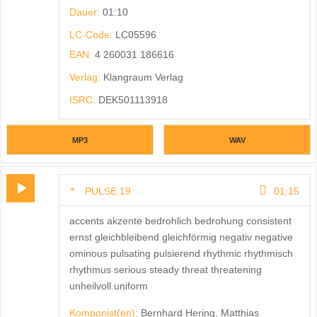
Dauer:
01:10
LC-Code:
LC05596
EAN:
4 260031 186616
Verlag:
Klangraum Verlag
ISRC:
DEK501113918
MP3
WAV
PULSE 19
01:15
accents akzente bedrohlich bedrohung consistent
ernst gleichbleibend gleichförmig negativ negative
ominous pulsating pulsierend rhythmic rhythmisch
rhythmus serious steady threat threatening
unheilvoll uniform
Komponist(en):
Bernhard Hering, Matthias