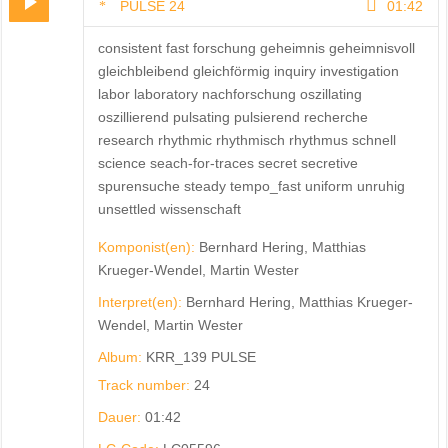
PULSE 24
01:42
consistent fast forschung geheimnis geheimnisvoll
gleichbleibend gleichförmig inquiry investigation
labor laboratory nachforschung oszillating
oszillierend pulsating pulsierend recherche
research rhythmic rhythmisch rhythmus schnell
science seach-for-traces secret secretive
spurensuche steady tempo_fast uniform unruhig
unsettled wissenschaft
Komponist(en):
Bernhard Hering, Matthias
Krueger-Wendel, Martin Wester
Interpret(en):
Bernhard Hering, Matthias Krueger-
Wendel, Martin Wester
Album:
KRR_139 PULSE
Track number:
24
Dauer:
01:42