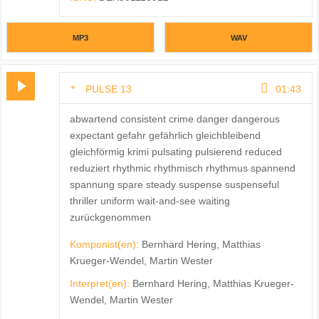
MP3
WAV
PULSE 13
01:43
abwartend consistent crime danger dangerous
expectant gefahr gefährlich gleichbleibend
gleichförmig krimi pulsating pulsierend reduced
reduziert rhythmic rhythmisch rhythmus spannend
spannung spare steady suspense suspenseful
thriller uniform wait-and-see waiting
zurückgenommen
Komponist(en):
Bernhard Hering, Matthias
Krueger-Wendel, Martin Wester
Interpret(en):
Bernhard Hering, Matthias Krueger-
Wendel, Martin Wester