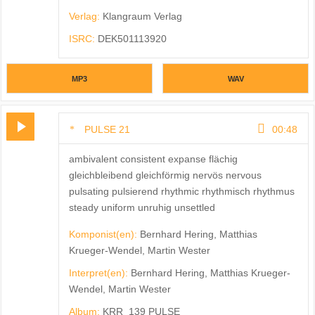
Verlag:
Klangraum Verlag
ISRC:
DEK501113920
MP3
WAV
PULSE 21
00:48
ambivalent consistent expanse flächig
gleichbleibend gleichförmig nervös nervous
pulsating pulsierend rhythmic rhythmisch rhythmus
steady uniform unruhig unsettled
Komponist(en):
Bernhard Hering, Matthias
Krueger-Wendel, Martin Wester
Interpret(en):
Bernhard Hering, Matthias Krueger-
Wendel, Martin Wester
Album:
KRR_139 PULSE