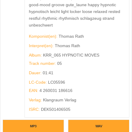
good-mood groove gute_laune happy hypnotic
hypnotisch leicht light locker loose relaxed rested
restful rhythmic rhythmisch schlagzeug strand
unbeschwert
Komponist(en):
Thomas Rath
Interpret(en):
Thomas Rath
Album:
KRR_065 HYPNOTIC MOVES
Track number:
05
Dauer:
01:41
LC-Code:
LC05596
EAN:
4 260031 186616
Verlag:
Klangraum Verlag
ISRC:
DEK501406505
MP3
WAV