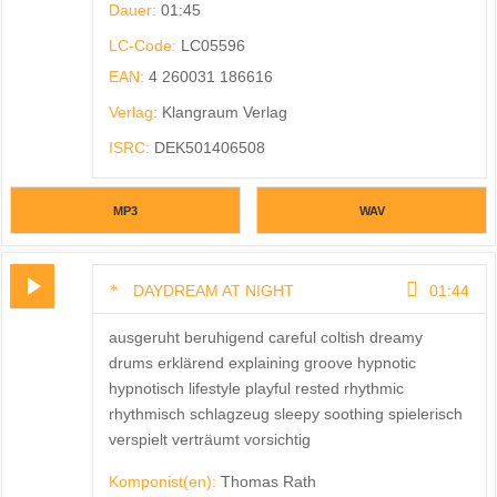
Dauer:
01:45
LC-Code:
LC05596
EAN:
4 260031 186616
Verlag:
Klangraum Verlag
ISRC:
DEK501406508
MP3
WAV
DAYDREAM AT NIGHT
01:44
ausgeruht beruhigend careful coltish dreamy
drums erklärend explaining groove hypnotic
hypnotisch lifestyle playful rested rhythmic
rhythmisch schlagzeug sleepy soothing spielerisch
verspielt verträumt vorsichtig
Komponist(en):
Thomas Rath