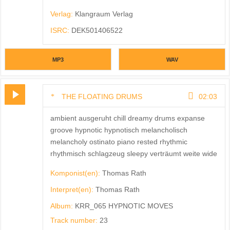
Verlag:
Klangraum Verlag
ISRC:
DEK501406522
MP3
WAV
THE FLOATING DRUMS
02:03
ambient ausgeruht chill dreamy drums expanse
groove hypnotic hypnotisch melancholisch
melancholy ostinato piano rested rhythmic
rhythmisch schlagzeug sleepy verträumt weite wide
Komponist(en):
Thomas Rath
Interpret(en):
Thomas Rath
Album:
KRR_065 HYPNOTIC MOVES
Track number:
23