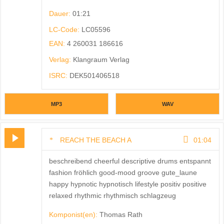
Dauer:
01:21
LC-Code:
LC05596
EAN:
4 260031 186616
Verlag:
Klangraum Verlag
ISRC:
DEK501406518
MP3
WAV
REACH THE BEACH A
01:04
beschreibend cheerful descriptive drums entspannt
fashion fröhlich good-mood groove gute_laune
happy hypnotic hypnotisch lifestyle positiv positive
relaxed rhythmic rhythmisch schlagzeug
Komponist(en):
Thomas Rath