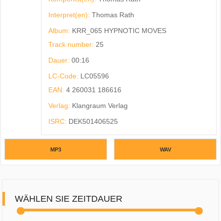
Interpret(en):
Thomas Rath
Album:
KRR_065 HYPNOTIC MOVES
Track number:
25
Dauer:
00:16
LC-Code:
LC05596
EAN:
4 260031 186616
Verlag:
Klangraum Verlag
ISRC:
DEK501406525
MP3
WAV
WÄHLEN SIE ZEITDAUER