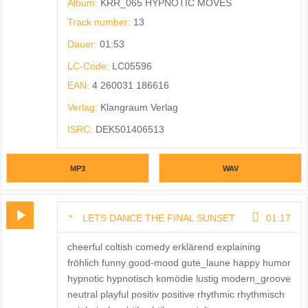
Album:
KRR_065 HYPNOTIC MOVES
Track number:
13
Dauer:
01:53
LC-Code:
LC05596
EAN:
4 260031 186616
Verlag:
Klangraum Verlag
ISRC:
DEK501406513
MP3
WAV
LETS DANCE THE FINAL SUNSET
01:17
cheerful coltish comedy erklärend explaining
fröhlich funny good-mood gute_laune happy humor
hypnotic hypnotisch komödie lustig modern_groove
neutral playful positiv positive rhythmic rhythmisch