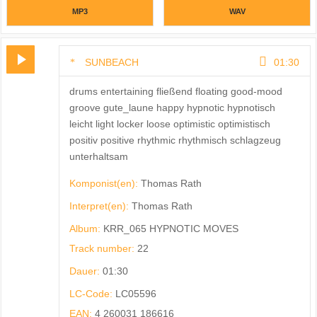
MP3
WAV
SUNBEACH
01:30
drums entertaining fließend floating good-mood
groove gute_laune happy hypnotic hypnotisch
leicht light locker loose optimistic optimistisch
positiv positive rhythmic rhythmisch schlagzeug
unterhaltsam
Komponist(en):
Thomas Rath
Interpret(en):
Thomas Rath
Album:
KRR_065 HYPNOTIC MOVES
Track number:
22
Dauer:
01:30
LC-Code:
LC05596
EAN:
4 260031 186616