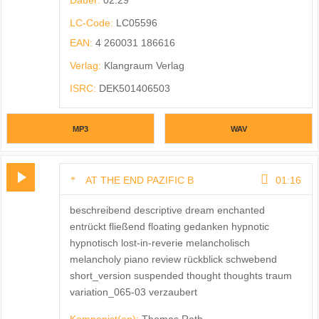
Dauer:
02:29
LC-Code:
LC05596
EAN:
4 260031 186616
Verlag:
Klangraum Verlag
ISRC:
DEK501406503
MP3
WAV
AT THE END PAZIFIC B
01:16
beschreibend descriptive dream enchanted
entrückt fließend floating gedanken hypnotic
hypnotisch lost-in-reverie melancholisch
melancholy piano review rückblick schwebend
short_version suspended thought thoughts traum
variation_065-03 verzaubert
Komponist(en):
Thomas Rath