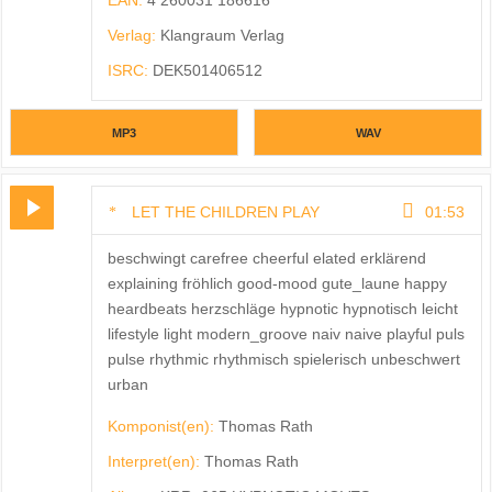
EAN:
4 260031 186616
Verlag:
Klangraum Verlag
ISRC:
DEK501406512
MP3
WAV
LET THE CHILDREN PLAY
01:53
beschwingt carefree cheerful elated erklärend
explaining fröhlich good-mood gute_laune happy
heardbeats herzschläge hypnotic hypnotisch leicht
lifestyle light modern_groove naiv naive playful puls
pulse rhythmic rhythmisch spielerisch unbeschwert
urban
Komponist(en):
Thomas Rath
Interpret(en):
Thomas Rath