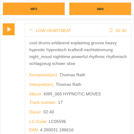
MP3
WAV
LOW HEARTBEAT
02:40
cool drums erklärend explaining groove heavy
hypnotic hypnotisch kraftvoll nachtstimmung
night_mood nighttime powerful rhythmic rhythmisch
schlagzeug schwer slow
Komponist(en):
Thomas Rath
Interpret(en):
Thomas Rath
Album:
KRR_065 HYPNOTIC MOVES
Track number:
17
Dauer:
02:40
LC-Code:
LC05596
EAN:
4 260031 186616