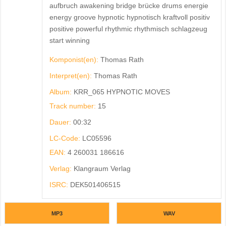
aufbruch awakening bridge brücke drums energie
energy groove hypnotic hypnotisch kraftvoll positiv
positive powerful rhythmic rhythmisch schlagzeug
start winning
Komponist(en):
Thomas Rath
Interpret(en):
Thomas Rath
Album:
KRR_065 HYPNOTIC MOVES
Track number:
15
Dauer:
00:32
LC-Code:
LC05596
EAN:
4 260031 186616
Verlag:
Klangraum Verlag
ISRC:
DEK501406515
MP3
WAV