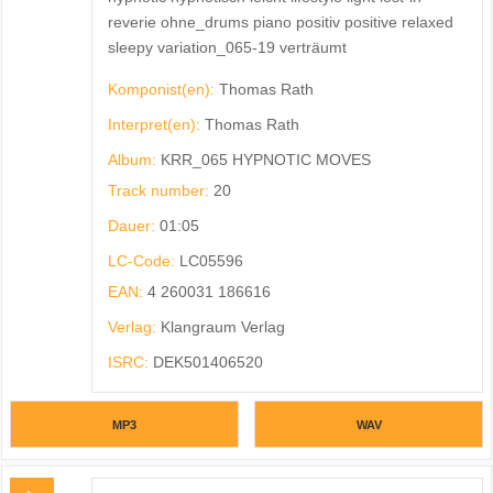
reverie ohne_drums piano positiv positive relaxed
sleepy variation_065-19 verträumt
Komponist(en):
Thomas Rath
Interpret(en):
Thomas Rath
Album:
KRR_065 HYPNOTIC MOVES
Track number:
20
Dauer:
01:05
LC-Code:
LC05596
EAN:
4 260031 186616
Verlag:
Klangraum Verlag
ISRC:
DEK501406520
MP3
WAV