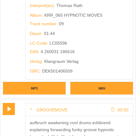
Interpret(en):
Thomas Rath
Album:
KRR_065 HYPNOTIC MOVES
Track number:
09
Dauer:
01:44
LC-Code:
LC05596
EAN:
4 260031 186616
Verlag:
Klangraum Verlag
ISRC:
DEK501406509
MP3
WAV
GROOVEMOVE
00:50
aufbruch awakening cool drums erklärend
explaining forwarding funky groove hypnotic