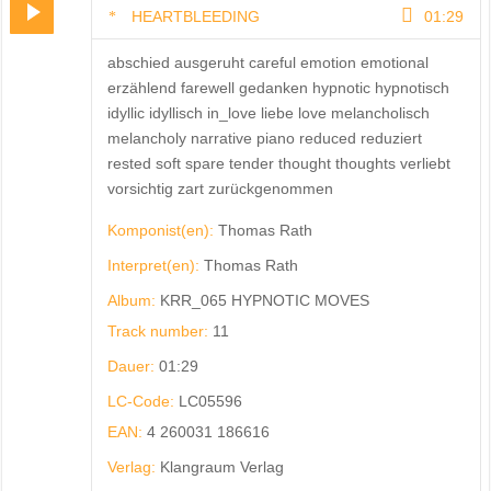
HEARTBLEEDING
01:29
abschied ausgeruht careful emotion emotional
erzählend farewell gedanken hypnotic hypnotisch
idyllic idyllisch in_love liebe love melancholisch
melancholy narrative piano reduced reduziert
rested soft spare tender thought thoughts verliebt
vorsichtig zart zurückgenommen
Komponist(en):
Thomas Rath
Interpret(en):
Thomas Rath
Album:
KRR_065 HYPNOTIC MOVES
Track number:
11
Dauer:
01:29
LC-Code:
LC05596
EAN:
4 260031 186616
Verlag:
Klangraum Verlag