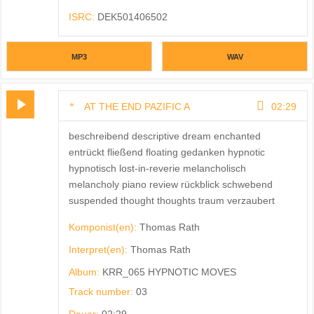
ISRC:
DEK501406502
MP3
WAV
AT THE END PAZIFIC A
02:29
beschreibend descriptive dream enchanted
entrückt fließend floating gedanken hypnotic
hypnotisch lost-in-reverie melancholisch
melancholy piano review rückblick schwebend
suspended thought thoughts traum verzaubert
Komponist(en):
Thomas Rath
Interpret(en):
Thomas Rath
Album:
KRR_065 HYPNOTIC MOVES
Track number:
03