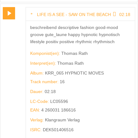
LIFE IS A SEE - SAW ON THE BEACH
02:18
beschreibend descriptive fashion good-mood
groove gute_laune happy hypnotic hypnotisch
lifestyle positiv positive rhythmic rhythmisch
Komponist(en):
Thomas Rath
Interpret(en):
Thomas Rath
Album:
KRR_065 HYPNOTIC MOVES
Track number:
16
Dauer:
02:18
LC-Code:
LC05596
EAN:
4 260031 186616
Verlag:
Klangraum Verlag
ISRC:
DEK501406516