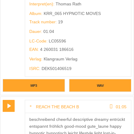
Interpret(en):
Thomas Rath
Album:
KRR_065 HYPNOTIC MOVES
Track number:
19
Dauer:
01:04
LC-Code:
LC05596
EAN:
4 260031 186616
Verlag:
Klangraum Verlag
ISRC:
DEK501406519
MP3
WAV
REACH THE BEACH B
01:05
beschreibend cheerful descriptive dreamy entrückt
entspannt fröhlich good-mood gute_laune happy
hypnotic hypnotisch leicht lifestyle light lost-in-