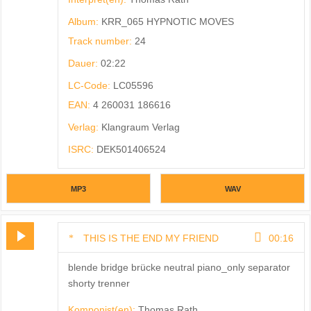
Album:
KRR_065 HYPNOTIC MOVES
Track number:
24
Dauer:
02:22
LC-Code:
LC05596
EAN:
4 260031 186616
Verlag:
Klangraum Verlag
ISRC:
DEK501406524
MP3
WAV
THIS IS THE END MY FRIEND
00:16
blende bridge brücke neutral piano_only separator
shorty trenner
Komponist(en):
Thomas Rath