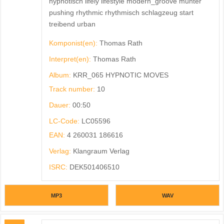
hypnotisch lifely lifestyle modern_groove munter
pushing rhythmic rhythmisch schlagzeug start
treibend urban
Komponist(en):
Thomas Rath
Interpret(en):
Thomas Rath
Album:
KRR_065 HYPNOTIC MOVES
Track number:
10
Dauer:
00:50
LC-Code:
LC05596
EAN:
4 260031 186616
Verlag:
Klangraum Verlag
ISRC:
DEK501406510
MP3
WAV