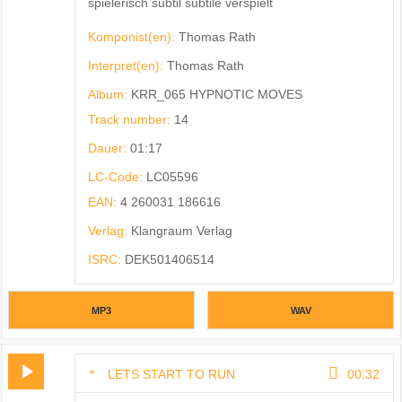
spielerisch subtil subtile verspielt
Komponist(en):
Thomas Rath
Interpret(en):
Thomas Rath
Album:
KRR_065 HYPNOTIC MOVES
Track number:
14
Dauer:
01:17
LC-Code:
LC05596
EAN:
4 260031 186616
Verlag:
Klangraum Verlag
ISRC:
DEK501406514
MP3
WAV
LETS START TO RUN
00:32