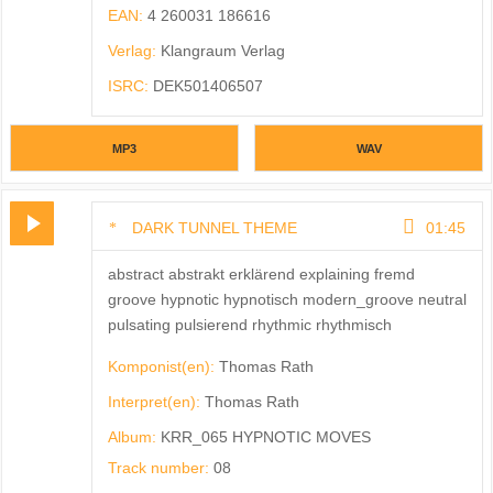
EAN:
4 260031 186616
Verlag:
Klangraum Verlag
ISRC:
DEK501406507
MP3
WAV
DARK TUNNEL THEME
01:45
abstract abstrakt erklärend explaining fremd
groove hypnotic hypnotisch modern_groove neutral
pulsating pulsierend rhythmic rhythmisch
Komponist(en):
Thomas Rath
Interpret(en):
Thomas Rath
Album:
KRR_065 HYPNOTIC MOVES
Track number:
08