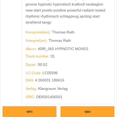
groove hypnotic hypnotisch kraftvoll neubeginn
new-start positiv positive powerful radiant rested
rhythmic rhythmisch schlagzeug spritzig start
strahlend tangy
Komponist(en):
Thomas Rath
Interpret(en):
Thomas Rath
Album:
KRR_065 HYPNOTIC MOVES
Track number:
01
Dauer:
00:52
LC-Code:
LC05596
EAN:
4 260031 186616
Verlag:
Klangraum Verlag
ISRC:
DEK501406501
MP3
WAV