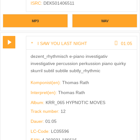
ISRC:
DEK501406511
MP3
WAV
I SAW YOU LAST NIGHT
01:05
dezent_rhythmisch e-piano investigativ
investigative percussion perkussion piano quirky
skurril subtil subtile subtly_rhythmic
Komponist(en):
Thomas Rath
Interpret(en):
Thomas Rath
Album:
KRR_065 HYPNOTIC MOVES
Track number:
12
Dauer:
01:05
LC-Code:
LC05596