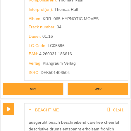
Interpret(en):
Thomas Rath
Album:
KRR_065 HYPNOTIC MOVES
Track number:
04
Dauer:
01:16
LC-Code:
LC05596
EAN:
4 260031 186616
Verlag:
Klangraum Verlag
ISRC:
DEK501406504
MP3
WAV
BEACHTIME
01:41
ausgeruht beach beschreibend carefree cheerful
descriptive drums entspannt erholsam fröhlich