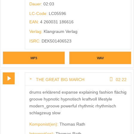
Dauer:
02:03
LC-Code:
LC05596
EAN:
4 260031 186616
Verlag:
Klangraum Verlag
ISRC:
DEK501406523
MP3
WAV
THE GREAT BIG MARCH
02:22
drums erklärend expanse explaining fashion flächig
groove hypnotic hypnotisch kraftvoll lifestyle
modern_groove powerful rhythmic rhythmisch
schlagzeug slow
Komponist(en):
Thomas Rath
Interpret(en):
Thomas Rath