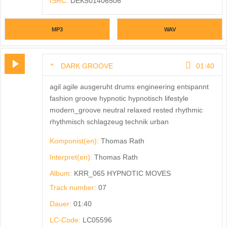
ISRC:
DEK501406506
MP3
WAV
DARK GROOVE
01:40
agil agile ausgeruht drums engineering entspannt
fashion groove hypnotic hypnotisch lifestyle
modern_groove neutral relaxed rested rhythmic
rhythmisch schlagzeug technik urban
Komponist(en):
Thomas Rath
Interpret(en):
Thomas Rath
Album:
KRR_065 HYPNOTIC MOVES
Track number:
07
Dauer:
01:40
LC-Code:
LC05596