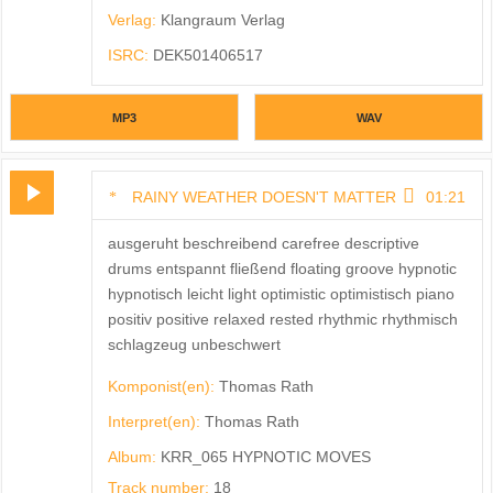
Verlag:
Klangraum Verlag
ISRC:
DEK501406517
MP3
WAV
RAINY WEATHER DOESN'T MATTER
01:21
ausgeruht beschreibend carefree descriptive
drums entspannt fließend floating groove hypnotic
hypnotisch leicht light optimistic optimistisch piano
positiv positive relaxed rested rhythmic rhythmisch
schlagzeug unbeschwert
Komponist(en):
Thomas Rath
Interpret(en):
Thomas Rath
Album:
KRR_065 HYPNOTIC MOVES
Track number:
18