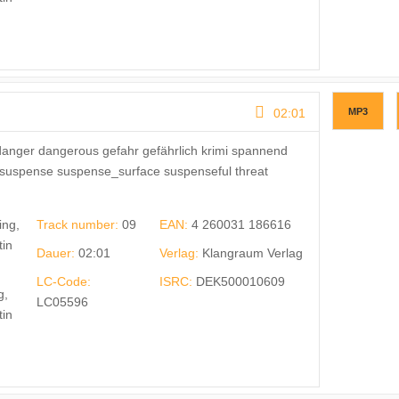
02:01
MP3
danger dangerous gefahr gefährlich krimi spannend
suspense suspense_surface suspenseful threat
ing,
Track number:
09
EAN:
4 260031 186616
tin
Dauer:
02:01
Verlag:
Klangraum Verlag
LC-Code:
ISRC:
DEK500010609
g,
LC05596
tin