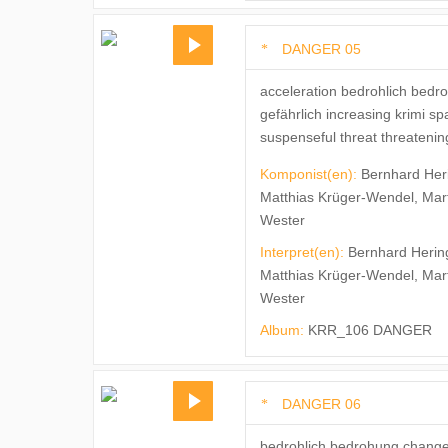
DANGER 05
acceleration bedrohlich bedr
gefährlich increasing krimi 
suspenseful threat threatening 
Komponist(en):
Bernhard Her
Matthias Krüger-Wendel, Mar
Wester
Interpret(en):
Bernhard Herin
Matthias Krüger-Wendel, Mar
Wester
Album:
KRR_106 DANGER
DANGER 06
bedrohlich bedrohung change 