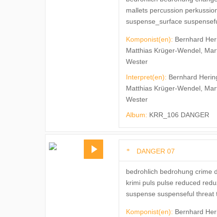
mallets percussion perkuss
suspense_surface suspenseful 
Komponist(en):
Bernhard Her
Matthias Krüger-Wendel, Mar
Wester
Interpret(en):
Bernhard Herin
Matthias Krüger-Wendel, Mar
Wester
Album:
KRR_106 DANGER
DANGER 07
bedrohlich bedrohung crime 
krimi puls pulse reduced red
suspense suspenseful threat 
Komponist(en):
Bernhard Her