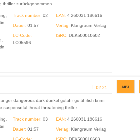
ng thriller zurückgenommen
ing,
Track number:
02
EAN:
4 260031 186616
tin
Dauer:
01:57
Verlag:
Klangraum Verlag
LC-Code:
ISRC:
DEK500010602
g,
LC05596
tin
02:21
MP3
anger dangerous dark dunkel gefahr gefährlich krimi
uspenseful threat threatening thriller
ing,
Track number:
03
EAN:
4 260031 186616
tin
Dauer:
01:57
Verlag:
Klangraum Verlag
LC-Code:
ISRC:
DEK500010603