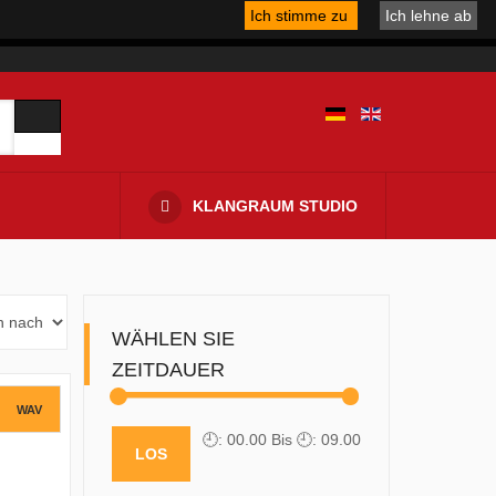
Ich stimme zu
Ich lehne ab
KLANGRAUM STUDIO
WÄHLEN SIE
ZEITDAUER
WAV
🕘: 0
0.00
Bis 🕘: 0
9.00