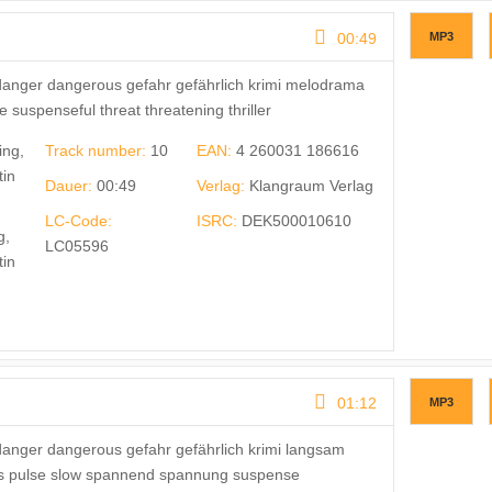
00:49
MP3
danger dangerous gefahr gefährlich krimi melodrama
uspenseful threat threatening thriller
ing,
Track number:
10
EAN:
4 260031 186616
tin
Dauer:
00:49
Verlag:
Klangraum Verlag
LC-Code:
ISRC:
DEK500010610
g,
LC05596
tin
01:12
MP3
anger dangerous gefahr gefährlich krimi langsam
ls pulse slow spannend spannung suspense