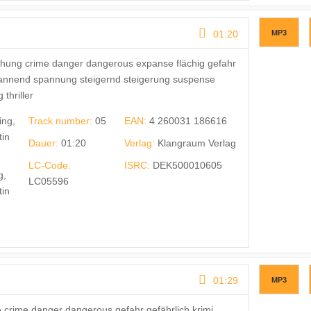
01:20
MP3
ohung crime danger dangerous expanse flächig gefahr
spannend spannung steigernd steigerung suspense
thriller
ing,
Track number:
05
EAN:
4 260031 186616
tin
Dauer:
01:20
Verlag:
Klangraum Verlag
LC-Code:
ISRC:
DEK500010605
g,
LC05596
tin
01:29
MP3
crime danger dangerous gefahr gefährlich krimi