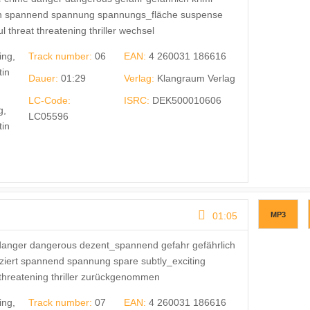
ion spannend spannung spannungs_fläche suspense
threat threatening thriller wechsel
ing,
Track number:
06
EAN:
4 260031 186616
tin
Dauer:
01:29
Verlag:
Klangraum Verlag
LC-Code:
ISRC:
DEK500010606
g,
LC05596
tin
01:05
MP3
danger dangerous dezent_spannend gefahr gefährlich
uziert spannend spannung spare subtly_exciting
threatening thriller zurückgenommen
ing,
Track number:
07
EAN:
4 260031 186616