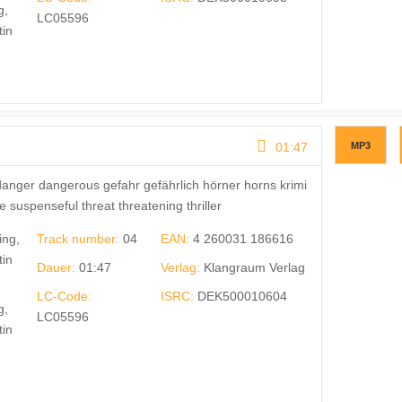
g,
LC05596
tin
01:47
MP3
anger dangerous gefahr gefährlich hörner horns krimi
uspenseful threat threatening thriller
ing,
Track number:
04
EAN:
4 260031 186616
tin
Dauer:
01:47
Verlag:
Klangraum Verlag
LC-Code:
ISRC:
DEK500010604
g,
LC05596
tin