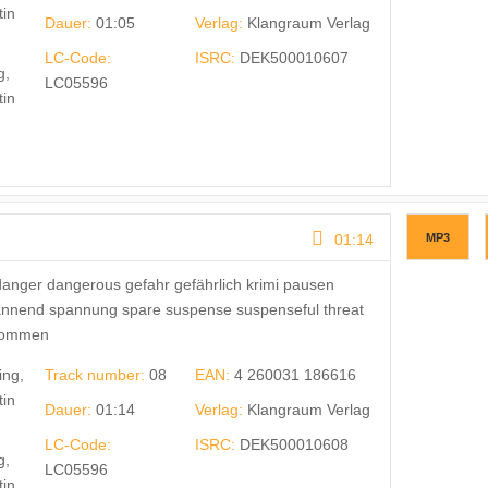
tin
Dauer:
01:05
Verlag:
Klangraum Verlag
LC-Code:
ISRC:
DEK500010607
g,
LC05596
tin
01:14
MP3
anger dangerous gefahr gefährlich krimi pausen
annend spannung spare suspense suspenseful threat
enommen
ing,
Track number:
08
EAN:
4 260031 186616
tin
Dauer:
01:14
Verlag:
Klangraum Verlag
LC-Code:
ISRC:
DEK500010608
g,
LC05596
tin