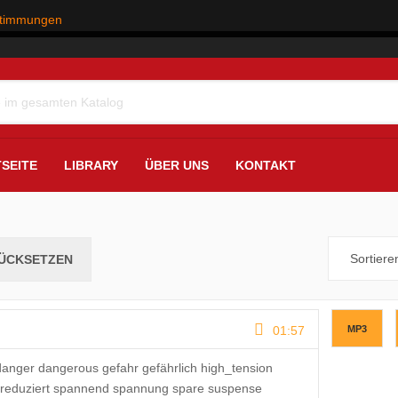
stimmungen
SEITE
LIBRARY
ÜBER UNS
KONTAKT
01:57
MP3
anger dangerous gefahr gefährlich high_tension
 reduziert spannend spannung spare suspense