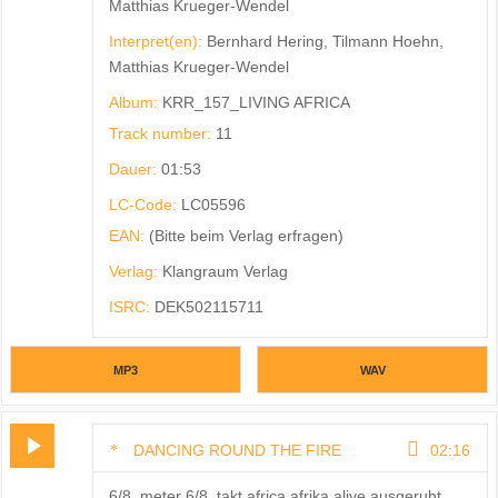
Matthias Krueger-Wendel
Interpret(en):
Bernhard Hering, Tilmann Hoehn,
Matthias Krueger-Wendel
Album:
KRR_157_LIVING AFRICA
Track number:
11
Dauer:
01:53
LC-Code:
LC05596
EAN:
(Bitte beim Verlag erfragen)
Verlag:
Klangraum Verlag
ISRC:
DEK502115711
MP3
WAV
DANCING ROUND THE FIRE
02:16
6/8_meter 6/8_takt africa afrika alive ausgeruht