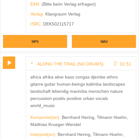
EAN:
(Bitte beim Verlag erfragen)
Verlag:
Klangraum Verlag
ISRC:
DEK502115717
MP3
WAV
ALONG THE TRAIL (NO DRUMS)
01:51
africa afrika alive bass congas djembe ethno
gitarre guitar human-beings kalimba landscapes
landschaft lebendig marimba menschen nature
percussion positiv positive urban vocals
world_music
Komponist(en):
Bernhard Hering, Tilmann Hoehn,
Matthias Krueger-Wendel
Interpret(en):
Bernhard Hering, Tilmann Hoehn,