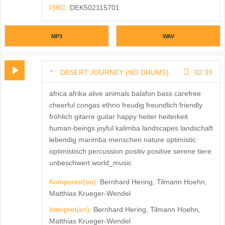
ISRC:
DEK502115701
MP3
WAV
DESERT JOURNEY (NO DRUMS)
02:39
africa afrika alive animals balafon bass carefree
cheerful congas ethno freudig freundlich friendly
fröhlich gitarre guitar happy heiter heiterkeit
human-beings joyful kalimba landscapes landschaft
lebendig marimba menschen nature optimistic
optimistisch percussion positiv positive serene tiere
unbeschwert world_music
Komponist(en):
Bernhard Hering, Tilmann Hoehn,
Matthias Krueger-Wendel
Interpret(en):
Bernhard Hering, Tilmann Hoehn,
Matthias Krueger-Wendel