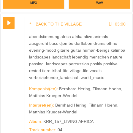
MP3
WAV
BACK TO THE VILLAGE
03:00
abendstimmung africa afrika alive animals
ausgeruht bass djembe dorfleben drums ethno
evening-mood gitarre guitar human-beings kalimba
landscapes landschaft lebendig menschen nature
passing_landscapes percussion positiv positive
rested tiere tribal_life village-life vocals
vorbeiziehende_landschaft world_music
Komponist(en):
Bernhard Hering, Tilmann Hoehn,
Matthias Krueger-Wendel
Interpret(en):
Bernhard Hering, Tilmann Hoehn,
Matthias Krueger-Wendel
Album:
KRR_157_LIVING AFRICA
Track number:
04