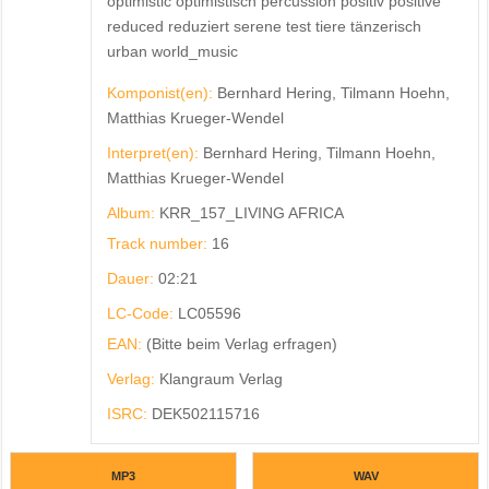
optimistic optimistisch percussion positiv positive
reduced reduziert serene test tiere tänzerisch
urban world_music
Komponist(en):
Bernhard Hering, Tilmann Hoehn,
Matthias Krueger-Wendel
Interpret(en):
Bernhard Hering, Tilmann Hoehn,
Matthias Krueger-Wendel
Album:
KRR_157_LIVING AFRICA
Track number:
16
Dauer:
02:21
LC-Code:
LC05596
EAN:
(Bitte beim Verlag erfragen)
Verlag:
Klangraum Verlag
ISRC:
DEK502115716
MP3
WAV