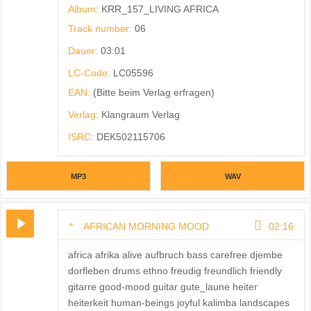
Album:
KRR_157_LIVING AFRICA
Track number:
06
Dauer:
03:01
LC-Code:
LC05596
EAN:
(Bitte beim Verlag erfragen)
Verlag:
Klangraum Verlag
ISRC:
DEK502115706
MP3
WAV
AFRICAN MORNING MOOD
02:16
africa afrika alive aufbruch bass carefree djembe
dorfleben drums ethno freudig freundlich friendly
gitarre good-mood guitar gute_laune heiter
heiterkeit human-beings joyful kalimba landscapes