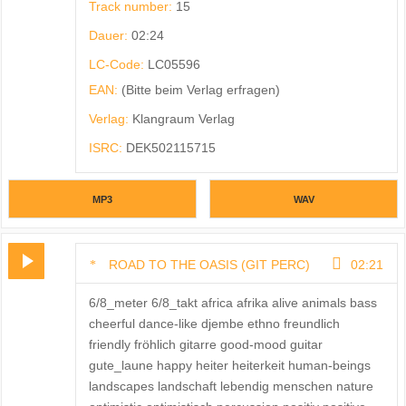
Track number:
15
Dauer:
02:24
LC-Code:
LC05596
EAN:
(Bitte beim Verlag erfragen)
Verlag:
Klangraum Verlag
ISRC:
DEK502115715
MP3
WAV
ROAD TO THE OASIS (GIT PERC)
02:21
6/8_meter 6/8_takt africa afrika alive animals bass
cheerful dance-like djembe ethno freundlich
friendly fröhlich gitarre good-mood guitar
gute_laune happy heiter heiterkeit human-beings
landscapes landschaft lebendig menschen nature