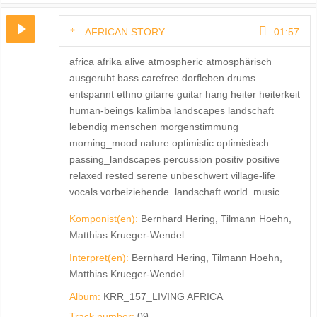
AFRICAN STORY
01:57
africa afrika alive atmospheric atmosphärisch
ausgeruht bass carefree dorfleben drums
entspannt ethno gitarre guitar hang heiter heiterkeit
human-beings kalimba landscapes landschaft
lebendig menschen morgenstimmung
morning_mood nature optimistic optimistisch
passing_landscapes percussion positiv positive
relaxed rested serene unbeschwert village-life
vocals vorbeiziehende_landschaft world_music
Komponist(en):
Bernhard Hering, Tilmann Hoehn,
Matthias Krueger-Wendel
Interpret(en):
Bernhard Hering, Tilmann Hoehn,
Matthias Krueger-Wendel
Album:
KRR_157_LIVING AFRICA
Track number:
09