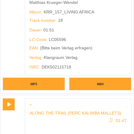
Matthias Krueger-Wendel
Album:
KRR_157_LIVING AFRICA
Track number:
18
Dauer:
01:51
LC-Code:
LC05596
EAN:
(Bitte beim Verlag erfragen)
Verlag:
Klangraum Verlag
ISRC:
DEK502115718
MP3
WAV
ALONG THE TRAIL (PERC KALIMBA MALLETS)
afri
01:47
afri
aliv