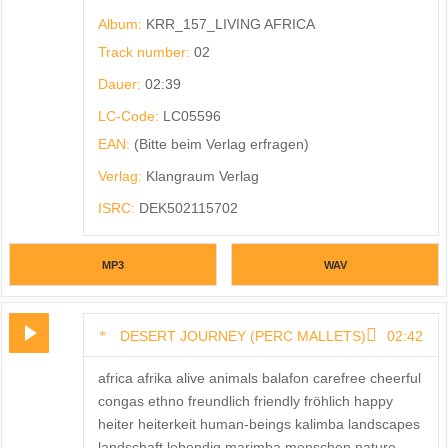
Album:
KRR_157_LIVING AFRICA
Track number:
02
Dauer:
02:39
LC-Code:
LC05596
EAN:
(Bitte beim Verlag erfragen)
Verlag:
Klangraum Verlag
ISRC:
DEK502115702
MP3
WAV
DESERT JOURNEY (PERC MALLETS)
02:42
africa afrika alive animals balafon carefree cheerful
congas ethno freundlich friendly fröhlich happy
heiter heiterkeit human-beings kalimba landscapes
landschaft lebendig marimba menschen nature