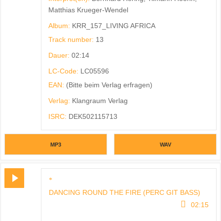
Matthias Krueger-Wendel
Album:
KRR_157_LIVING AFRICA
Track number:
13
Dauer:
02:14
LC-Code:
LC05596
EAN:
(Bitte beim Verlag erfragen)
Verlag:
Klangraum Verlag
ISRC:
DEK502115713
MP3
WAV
DANCING ROUND THE FIRE (PERC GIT BASS)
6/8
02:15
6/8_