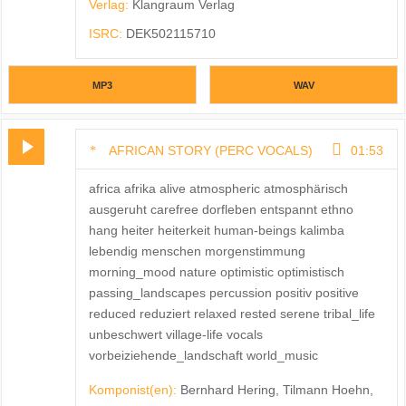
Verlag:
Klangraum Verlag
ISRC:
DEK502115710
MP3
WAV
AFRICAN STORY (PERC VOCALS)
01:53
africa afrika alive atmospheric atmosphärisch
ausgeruht carefree dorfleben entspannt ethno
hang heiter heiterkeit human-beings kalimba
lebendig menschen morgenstimmung
morning_mood nature optimistic optimistisch
passing_landscapes percussion positiv positive
reduced reduziert relaxed rested serene tribal_life
unbeschwert village-life vocals
vorbeiziehende_landschaft world_music
Komponist(en):
Bernhard Hering, Tilmann Hoehn,