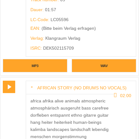
Dauer:
01:57
LC-Code:
LC05596
EAN:
(Bitte beim Verlag erfragen)
Verlag:
Klangraum Verlag
ISRC:
DEK502115709
MP3
WAV
AFRICAN STORY (NO DRUMS NO VOCALS)
02:00
africa afrika alive animals atmospheric
atmosphärisch ausgeruht bass carefree
dorfleben entspannt ethno gitarre guitar
hang heiter heiterkeit human-beings
kalimba landscapes landschaft lebendig
menschen morgenstimmung