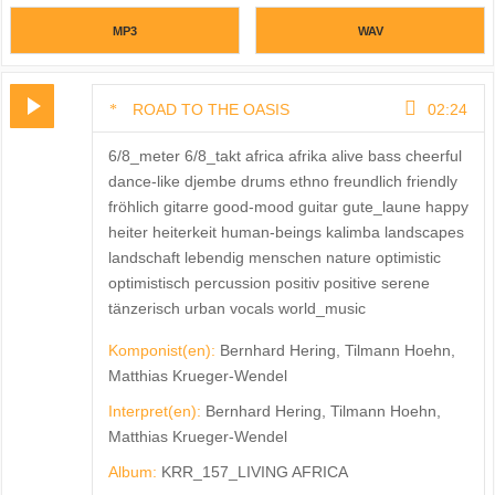
MP3
WAV
ROAD TO THE OASIS
02:24
6/8_meter 6/8_takt africa afrika alive bass cheerful
dance-like djembe drums ethno freundlich friendly
fröhlich gitarre good-mood guitar gute_laune happy
heiter heiterkeit human-beings kalimba landscapes
landschaft lebendig menschen nature optimistic
optimistisch percussion positiv positive serene
tänzerisch urban vocals world_music
Komponist(en):
Bernhard Hering, Tilmann Hoehn,
Matthias Krueger-Wendel
Interpret(en):
Bernhard Hering, Tilmann Hoehn,
Matthias Krueger-Wendel
Album:
KRR_157_LIVING AFRICA