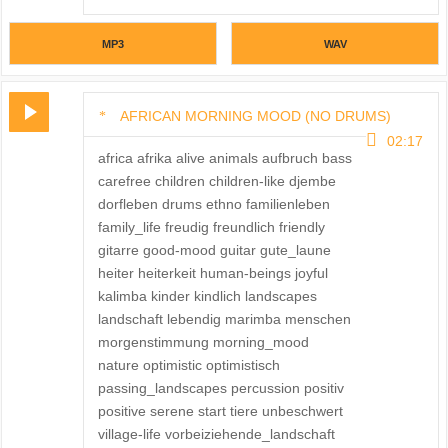
MP3
WAV
AFRICAN MORNING MOOD (NO DRUMS)
02:17
africa afrika alive animals aufbruch bass
carefree children children-like djembe
dorfleben drums ethno familienleben
family_life freudig freundlich friendly
gitarre good-mood guitar gute_laune
heiter heiterkeit human-beings joyful
kalimba kinder kindlich landscapes
landschaft lebendig marimba menschen
morgenstimmung morning_mood
nature optimistic optimistisch
passing_landscapes percussion positiv
positive serene start tiere unbeschwert
village-life vorbeiziehende_landschaft