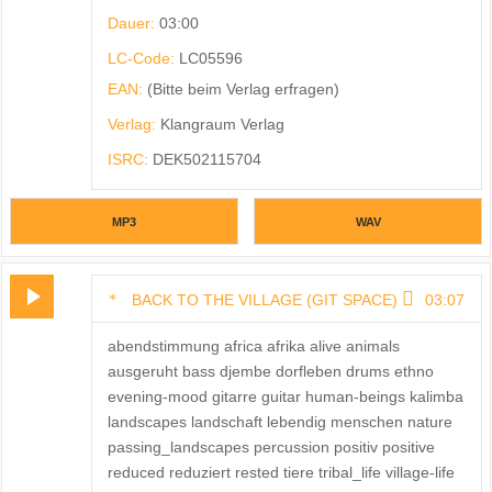
Dauer:
03:00
LC-Code:
LC05596
EAN:
(Bitte beim Verlag erfragen)
Verlag:
Klangraum Verlag
ISRC:
DEK502115704
MP3
WAV
BACK TO THE VILLAGE (GIT SPACE)
03:07
abendstimmung africa afrika alive animals
ausgeruht bass djembe dorfleben drums ethno
evening-mood gitarre guitar human-beings kalimba
landscapes landschaft lebendig menschen nature
passing_landscapes percussion positiv positive
reduced reduziert rested tiere tribal_life village-life