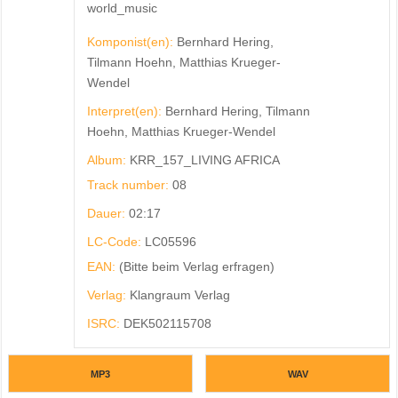
world_music
Komponist(en):
Bernhard Hering,
Tilmann Hoehn, Matthias Krueger-
Wendel
Interpret(en):
Bernhard Hering, Tilmann
Hoehn, Matthias Krueger-Wendel
Album:
KRR_157_LIVING AFRICA
Track number:
08
Dauer:
02:17
LC-Code:
LC05596
EAN:
(Bitte beim Verlag erfragen)
Verlag:
Klangraum Verlag
ISRC:
DEK502115708
MP3
WAV