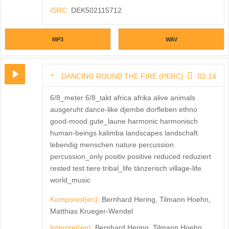
ISRC:
DEK502115712
MP3
WAV
DANCING ROUND THE FIRE (PERC)
02:14
6/8_meter 6/8_takt africa afrika alive animals
ausgeruht dance-like djembe dorfleben ethno
good-mood gute_laune harmonic harmonisch
human-beings kalimba landscapes landschaft
lebendig menschen nature percussion
percussion_only positiv positive reduced reduziert
rested test tiere tribal_life tänzerisch village-life
world_music
Komponist(en):
Bernhard Hering, Tilmann Hoehn,
Matthias Krueger-Wendel
Interpret(en):
Bernhard Hering, Tilmann Hoehn,