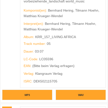
vorbeiziehende_landschaft world_music
Komponist(en):
Bernhard Hering, Tilmann Hoehn,
Matthias Krueger-Wendel
Interpret(en):
Bernhard Hering, Tilmann Hoehn,
Matthias Krueger-Wendel
Album:
KRR_157_LIVING AFRICA
Track number:
05
Dauer:
03:07
LC-Code:
LC05596
EAN:
(Bitte beim Verlag erfragen)
Verlag:
Klangraum Verlag
ISRC:
DEK502115705
MP3
WAV