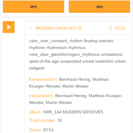
MP3
WAV
MODERN GROOVES 31
02:51
calm_over_constant_rhythm floating ostinato
rhythmic rhythmisch rhythmus
ruhe_über_gleichförmigem_rhythmus schwebend
spirit-of-the-age suspended unreal unwirklich urban
zeitgeist
Komponist(en):
Bernhard Hering, Matthias
Krueger-Wendel, Martin Wester
Interpret(en):
Bernhard Hering, Matthias Krueger-
Wendel, Martin Wester
Album:
KRR_144 MODERN GROOVES
Track number:
31
Dauer:
02:51