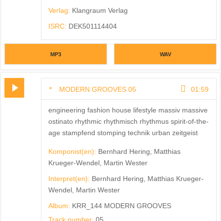
Verlag:
Klangraum Verlag
ISRC:
DEK501114404
MP3
WAV
MODERN GROOVES 05
01:59
engineering fashion house lifestyle massiv massive
ostinato rhythmic rhythmisch rhythmus spirit-of-the-
age stampfend stomping technik urban zeitgeist
Komponist(en):
Bernhard Hering, Matthias
Krueger-Wendel, Martin Wester
Interpret(en):
Bernhard Hering, Matthias Krueger-
Wendel, Martin Wester
Album:
KRR_144 MODERN GROOVES
Track number:
05