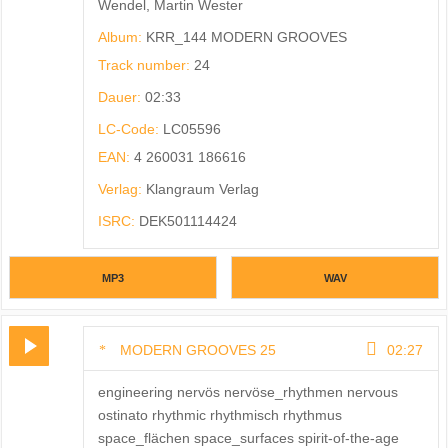
Wendel, Martin Wester
Album:
KRR_144 MODERN GROOVES
Track number:
24
Dauer:
02:33
LC-Code:
LC05596
EAN:
4 260031 186616
Verlag:
Klangraum Verlag
ISRC:
DEK501114424
MP3
WAV
MODERN GROOVES 25
02:27
engineering nervös nervöse_rhythmen nervous
ostinato rhythmic rhythmisch rhythmus
space_flächen space_surfaces spirit-of-the-age