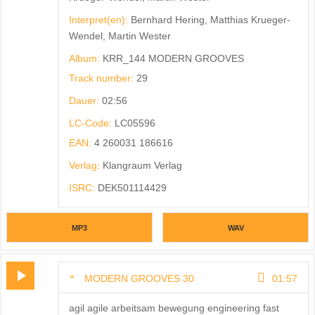
Interpret(en):
Bernhard Hering, Matthias Krueger-
Wendel, Martin Wester
Album:
KRR_144 MODERN GROOVES
Track number:
29
Dauer:
02:56
LC-Code:
LC05596
EAN:
4 260031 186616
Verlag:
Klangraum Verlag
ISRC:
DEK501114429
MP3
WAV
MODERN GROOVES 30
01:57
agil agile arbeitsam bewegung engineering fast