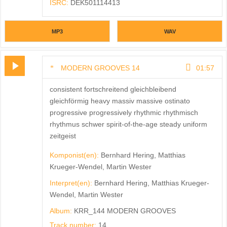
ISRC:
DEK501114413
MP3
WAV
MODERN GROOVES 14
01:57
consistent fortschreitend gleichbleibend
gleichförmig heavy massiv massive ostinato
progressive progressively rhythmic rhythmisch
rhythmus schwer spirit-of-the-age steady uniform
zeitgeist
Komponist(en):
Bernhard Hering, Matthias
Krueger-Wendel, Martin Wester
Interpret(en):
Bernhard Hering, Matthias Krueger-
Wendel, Martin Wester
Album:
KRR_144 MODERN GROOVES
Track number:
14