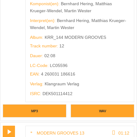
Komponist(en):
Bernhard Hering, Matthias
Krueger-Wendel, Martin Wester
Interpret(en):
Bernhard Hering, Matthias Krueger-
Wendel, Martin Wester
Album:
KRR_144 MODERN GROOVES
Track number:
12
Dauer:
02:08
LC-Code:
LC05596
EAN:
4 260031 186616
Verlag:
Klangraum Verlag
ISRC:
DEK501114412
MP3
WAV
MODERN GROOVES 13
01:12