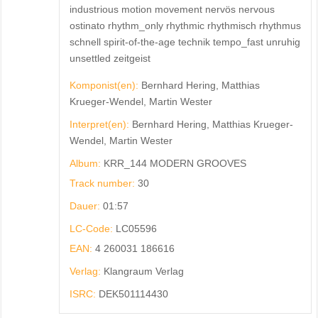
industrious motion movement nervös nervous
ostinato rhythm_only rhythmic rhythmisch rhythmus
schnell spirit-of-the-age technik tempo_fast unruhig
unsettled zeitgeist
Komponist(en):
Bernhard Hering, Matthias
Krueger-Wendel, Martin Wester
Interpret(en):
Bernhard Hering, Matthias Krueger-
Wendel, Martin Wester
Album:
KRR_144 MODERN GROOVES
Track number:
30
Dauer:
01:57
LC-Code:
LC05596
EAN:
4 260031 186616
Verlag:
Klangraum Verlag
ISRC:
DEK501114430