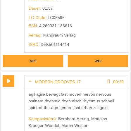
Dauer:
01:57
LC-Code:
LC05596
EAN:
4 260031 186616
Verlag:
Klangraum Verlag
ISRC:
DEK501114414
MP3
WAV
MODERN GROOVES 17
00:39
agil agile bewegt fast moved nervös nervous
ostinato rhythmic rhythmisch rhythmus schnell
spirit-of-the-age tempo_fast urban zeitgeist
Komponist(en):
Bernhard Hering, Matthias
Krueger-Wendel, Martin Wester