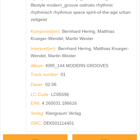
lifestyle modern_groove ostinato rhythmic
rhythmisch rhythmus space spirit-of-the-age urban
zeitgeist
Komponist(en):
Bernhard Hering, Matthias
Krueger-Wendel, Martin Wester
Interpret(en):
Bernhard Hering, Matthias Krueger-
Wendel, Martin Wester
Album:
KRR_144 MODERN GROOVES
Track number:
01
Dauer:
02:06
LC-Code:
LC05596
EAN:
4 260031 186616
Verlag:
Klangraum Verlag
ISRC:
DEK501114401