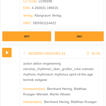
LC-Code:
LC05596
EAN:
4 260031 186616
Verlag:
Klangraum Verlag
ISRC:
DEK501114422
MP3
WAV
MODERN GROOVES 24
02:33
action aktion engineering
nervöse_rhythmen_über_großer_ruhe ostinato
rhythmic rhythmisch rhythmus spirit-of-the-age
technik zeitgeist
Komponist(en):
Bernhard Hering, Matthias
Krueger-Wendel, Martin Wester
Interpret(en):
Bernhard Hering, Matthias Krueger-