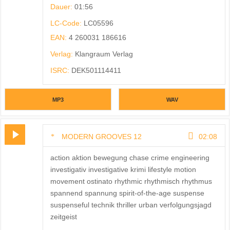
Dauer:
01:56
LC-Code:
LC05596
EAN:
4 260031 186616
Verlag:
Klangraum Verlag
ISRC:
DEK501114411
MP3
WAV
MODERN GROOVES 12
02:08
action aktion bewegung chase crime engineering
investigativ investigative krimi lifestyle motion
movement ostinato rhythmic rhythmisch rhythmus
spannend spannung spirit-of-the-age suspense
suspenseful technik thriller urban verfolgungsjagd
zeitgeist