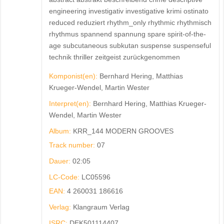
engineering investigativ investigative krimi ostinato
reduced reduziert rhythm_only rhythmic rhythmisch
rhythmus spannend spannung spare spirit-of-the-
age subcutaneous subkutan suspense suspenseful
technik thriller zeitgeist zurückgenommen
Komponist(en):
Bernhard Hering, Matthias
Krueger-Wendel, Martin Wester
Interpret(en):
Bernhard Hering, Matthias Krueger-
Wendel, Martin Wester
Album:
KRR_144 MODERN GROOVES
Track number:
07
Dauer:
02:05
LC-Code:
LC05596
EAN:
4 260031 186616
Verlag:
Klangraum Verlag
ISRC:
DEK501114407