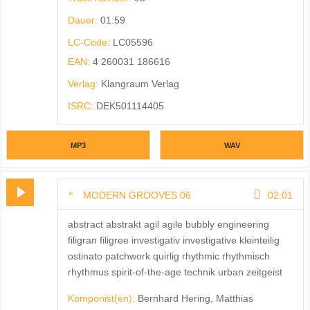
Dauer:
01:59
LC-Code:
LC05596
EAN:
4 260031 186616
Verlag:
Klangraum Verlag
ISRC:
DEK501114405
MP3
WAV
MODERN GROOVES 06
02:01
abstract abstrakt agil agile bubbly engineering
filigran filigree investigativ investigative kleinteilig
ostinato patchwork quirlig rhythmic rhythmisch
rhythmus spirit-of-the-age technik urban zeitgeist
Komponist(en):
Bernhard Hering, Matthias