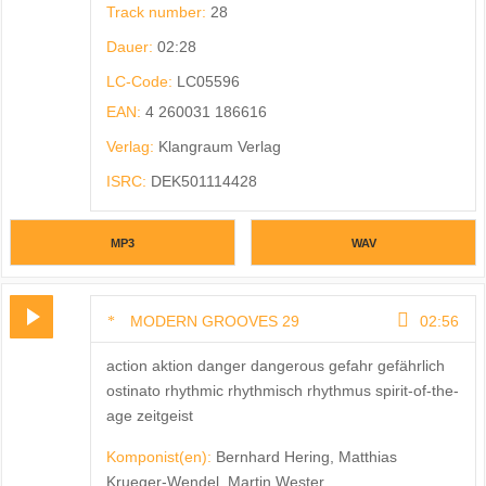
Track number:
28
Dauer:
02:28
LC-Code:
LC05596
EAN:
4 260031 186616
Verlag:
Klangraum Verlag
ISRC:
DEK501114428
MP3
WAV
MODERN GROOVES 29
02:56
action aktion danger dangerous gefahr gefährlich
ostinato rhythmic rhythmisch rhythmus spirit-of-the-
age zeitgeist
Komponist(en):
Bernhard Hering, Matthias
Krueger-Wendel, Martin Wester