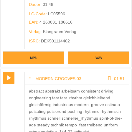
Dauer:
01:48
LC-Code:
LC05596
EAN:
4 260031 186616
Verlag:
Klangraum Verlag
ISRC:
DEK501114402
MP3
WAV
MODERN GROOVES 03
01:51
abstract abstrakt arbeitsam consistent driving
engineering fast fast_rhythm gleichbleibend
gleichförmig industrious modern_groove ostinato
pulsating pulsierend pushing rhythmic rhythmisch
rhythmus schnell schneller_rhythmus spirit-of-the-
age steady technik tempo_fast treibend uniform
urban variation_144-02 zeitgeist