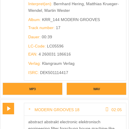
Interpret(en):
Bernhard Hering, Matthias Krueger-
Wendel, Martin Wester
Album:
KRR_144 MODERN GROOVES
Track number:
17
Dauer:
00:39
LC-Code:
LC05596
EAN:
4 260031 186616
Verlag:
Klangraum Verlag
ISRC:
DEK501114417
MP3
WAV
MODERN GROOVES 18
02:05
abstract abstrakt electronic elektronisch
engineering filter forschung house machine-like