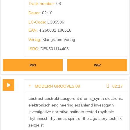
Track number:
08
Dauer:
02:10
LC-Code:
LC05596
EAN:
4 260031 186616
Verlag:
Klangraum Verlag
ISRC:
DEK501114408
MP3
WAV
MODERN GROOVES 09
02:17
abstract abstrakt ausgeruht drums_synth electronic
elektronisch engineering erzählend investigativ
investigative narrative ostinato rested rhythmic
rhythmisch rhythmus spirit-of-the-age story technik
zeitgeist