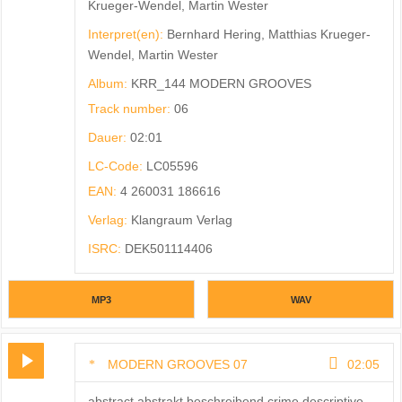
Krueger-Wendel, Martin Wester
Interpret(en):
Bernhard Hering, Matthias Krueger-
Wendel, Martin Wester
Album:
KRR_144 MODERN GROOVES
Track number:
06
Dauer:
02:01
LC-Code:
LC05596
EAN:
4 260031 186616
Verlag:
Klangraum Verlag
ISRC:
DEK501114406
MP3
WAV
MODERN GROOVES 07
02:05
abstract abstrakt beschreibend crime descriptive