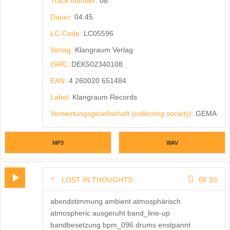
Track number:
08
Dauer:
04:45
LC-Code:
LC05596
Verlag:
Klangraum Verlag
ISRC:
DEK502340108
EAN:
4 260020 651484
Label:
Klangraum Records
Verwertungsgesellschaft (collecting society):
GEMA
MP3
WAV
LOST IN THOUGHTS
06:33
abendstimmung ambient atmosphärisch
atmospheric ausgeruht band_line-up
bandbesetzung bpm_096 drums enstpannt