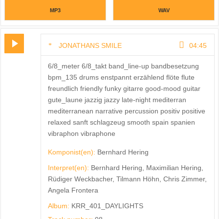
MP3
WAV
JONATHANS SMILE
04:45
6/8_meter 6/8_takt band_line-up bandbesetzung
bpm_135 drums enstpannt erzählend flöte flute
freundlich friendly funky gitarre good-mood guitar
gute_laune jazzig jazzy late-night mediterran
mediterranean narrative percussion positiv positive
relaxed sanft schlagzeug smooth spain spanien
vibraphon vibraphone
Komponist(en):
Bernhard Hering
Interpret(en):
Bernhard Hering, Maximilian Hering,
Rüdiger Weckbacher, Tilmann Höhn, Chris Zimmer,
Angela Frontera
Album:
KRR_401_DAYLIGHTS