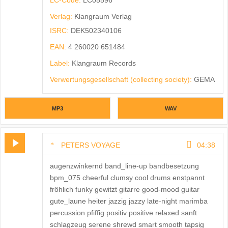
Verlag:
Klangraum Verlag
ISRC:
DEK502340106
EAN:
4 260020 651484
Label:
Klangraum Records
Verwertungsgesellschaft (collecting society):
GEMA
MP3
WAV
PETERS VOYAGE
04:38
augenzwinkernd band_line-up bandbesetzung
bpm_075 cheerful clumsy cool drums enstpannt
fröhlich funky gewitzt gitarre good-mood guitar
gute_laune heiter jazzig jazzy late-night marimba
percussion pfiffig positiv positive relaxed sanft
schlagzeug serene shrewd smart smooth tapsig