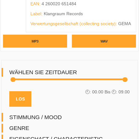
EAN:
4 260020 651484
Label:
Klangraum Records
Verwertungsgesellschaft (collecting society):
GEMA
MP3
WAV
WÄHLEN SIE ZEITDAUER
🕘: 0
0.00
Bis 🕘: 0
9.00
STIMMUNG / MOOD
GENRE
EIGENSCHAFT / CHARACTERISTIC