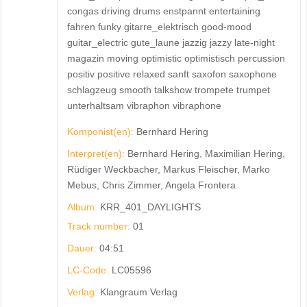
congas driving drums enstpannt entertaining
fahren funky gitarre_elektrisch good-mood
guitar_electric gute_laune jazzig jazzy late-night
magazin moving optimistic optimistisch percussion
positiv positive relaxed sanft saxofon saxophone
schlagzeug smooth talkshow trompete trumpet
unterhaltsam vibraphon vibraphone
Komponist(en):
Bernhard Hering
Interpret(en):
Bernhard Hering, Maximilian Hering,
Rüdiger Weckbacher, Markus Fleischer, Marko
Mebus, Chris Zimmer, Angela Frontera
Album:
KRR_401_DAYLIGHTS
Track number:
01
Dauer:
04:51
LC-Code:
LC05596
Verlag:
Klangraum Verlag