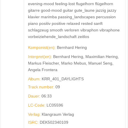
evening-mood feeling-lost flugelhorn flügelhorn
gitarre good-mood guitar gute_laune jazzig jazzy
klavier marimba passing_landscapes percussion
piano positiv positive relaxed rested sanft
schlagzeug smooth verloren vibraphon vibraphone
vorbeiziehende_landschaft zeitlos
Komponist(en):
Bernhard Hering
Interpret(en):
Bernhard Hering, Maximilian Hering,
Markus Fleischer, Marko Mebus, Manuel Seng,
Angela Frontera
Album:
KRR_401_DAYLIGHTS
Track number:
09
Dauer:
06:33
LC-Code:
LC05596
Verlag:
Klangraum Verlag
ISRC:
DEK502340109