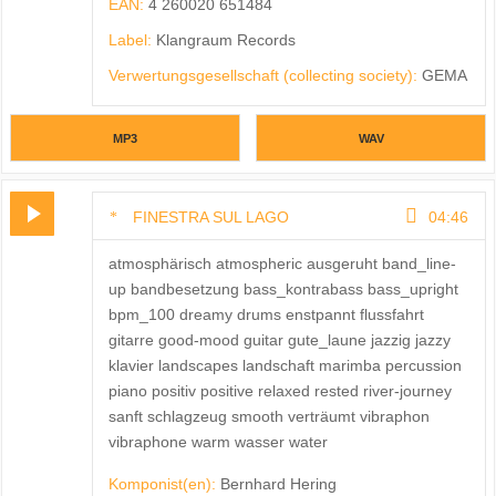
EAN:
4 260020 651484
Label:
Klangraum Records
Verwertungsgesellschaft (collecting society):
GEMA
MP3
WAV
FINESTRA SUL LAGO
04:46
atmosphärisch atmospheric ausgeruht band_line-
up bandbesetzung bass_kontrabass bass_upright
bpm_100 dreamy drums enstpannt flussfahrt
gitarre good-mood guitar gute_laune jazzig jazzy
klavier landscapes landschaft marimba percussion
piano positiv positive relaxed rested river-journey
sanft schlagzeug smooth verträumt vibraphon
vibraphone warm wasser water
Komponist(en):
Bernhard Hering