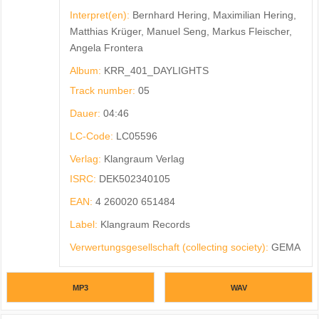
Interpret(en):
Bernhard Hering, Maximilian Hering,
Matthias Krüger, Manuel Seng, Markus Fleischer,
Angela Frontera
Album:
KRR_401_DAYLIGHTS
Track number:
05
Dauer:
04:46
LC-Code:
LC05596
Verlag:
Klangraum Verlag
ISRC:
DEK502340105
EAN:
4 260020 651484
Label:
Klangraum Records
Verwertungsgesellschaft (collecting society):
GEMA
MP3
WAV