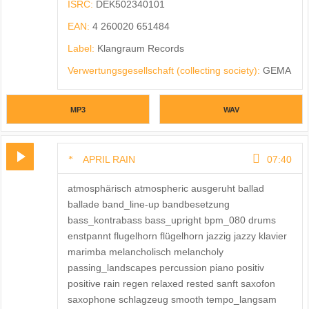
ISRC:
DEK502340101
EAN:
4 260020 651484
Label:
Klangraum Records
Verwertungsgesellschaft (collecting society):
GEMA
MP3
WAV
APRIL RAIN
07:40
atmosphärisch atmospheric ausgeruht ballad
ballade band_line-up bandbesetzung
bass_kontrabass bass_upright bpm_080 drums
enstpannt flugelhorn flügelhorn jazzig jazzy klavier
marimba melancholisch melancholy
passing_landscapes percussion piano positiv
positive rain regen relaxed rested sanft saxofon
saxophone schlagzeug smooth tempo_langsam