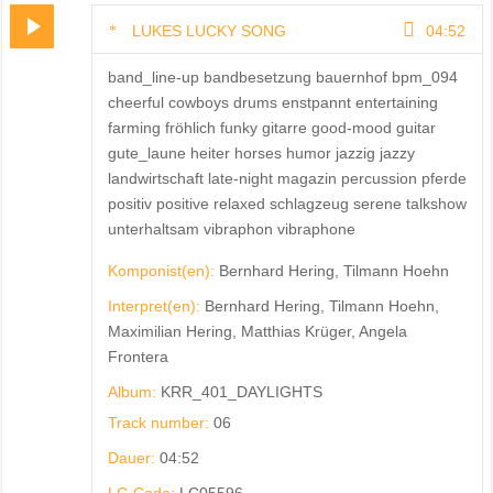
LUKES LUCKY SONG
04:52
band_line-up bandbesetzung bauernhof bpm_094
cheerful cowboys drums enstpannt entertaining
farming fröhlich funky gitarre good-mood guitar
gute_laune heiter horses humor jazzig jazzy
landwirtschaft late-night magazin percussion pferde
positiv positive relaxed schlagzeug serene talkshow
unterhaltsam vibraphon vibraphone
Komponist(en):
Bernhard Hering, Tilmann Hoehn
Interpret(en):
Bernhard Hering, Tilmann Hoehn,
Maximilian Hering, Matthias Krüger, Angela
Frontera
Album:
KRR_401_DAYLIGHTS
Track number:
06
Dauer:
04:52
LC-Code:
LC05596