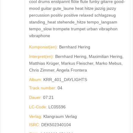
cool drums enstpannt flöte flute funky gitarre good-
mood guitar gute_laune heat hitze jazzig jazzy
percussion positiv positive relaxed schlagzeug
standing_heat stehende_hitze tempo_langsam
tempo_slow trompete trumpet urban vibraphon
vibraphone
Komponist(en):
Bernhard Hering
Interpret(en):
Bernhard Hering, Maximilian Hering,
Matthias Krüger, Markus Fleischer, Marko Mebus,
Chris Zimmer, Angela Frontera
Album:
KRR_401_DAYLIGHTS
Track number:
04
Dauer:
07:21
LC-Code:
LC05596
Verlag:
Klangraum Verlag
ISRC:
DEK502340104