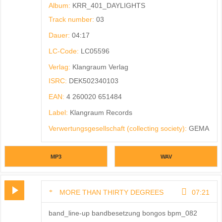
Album:
KRR_401_DAYLIGHTS
Track number:
03
Dauer:
04:17
LC-Code:
LC05596
Verlag:
Klangraum Verlag
ISRC:
DEK502340103
EAN:
4 260020 651484
Label:
Klangraum Records
Verwertungsgesellschaft (collecting society):
GEMA
MP3
WAV
MORE THAN THIRTY DEGREES
07:21
band_line-up bandbesetzung bongos bpm_082