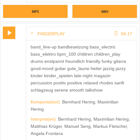
MP3
WAV
FINGERPLAY
04:17
band_line-up bandbesetzung bass_electric
bass_elektro bpm_100 children children_play
drums enstpannt freundlich friendly funky gitarre
good-mood guitar gute_laune heiter jazzig jazzy
kinder kinder_spielen late-night magazin
percussion positiv positive relaxed rhodes sanft
schlagzeug serene smooth talkshow
Komponist(en):
Bernhard Hering, Maximilian
Hering
Interpret(en):
Bernhard Hering, Maximilian Hering,
Matthias Krüger, Manuel Seng, Markus Fleischer,
Angela Frontera