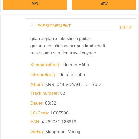
MP3
WAV
PASSIONEMENT
03:52
gitarre gitarre_akustisch guitar
guitar_acoustic landscapes landschaft
reise spain spanien travel voyage
Komponist(en):
Tilmann Höhn
Interpret(en):
Tilmann Höhn
Album:
KRR_044 VOYAGE DE SUD
Track number:
03
Dauer:
03:52
LC-Code:
LC05596
EAN:
4 260031 186616
Verlag:
Klangraum Verlag