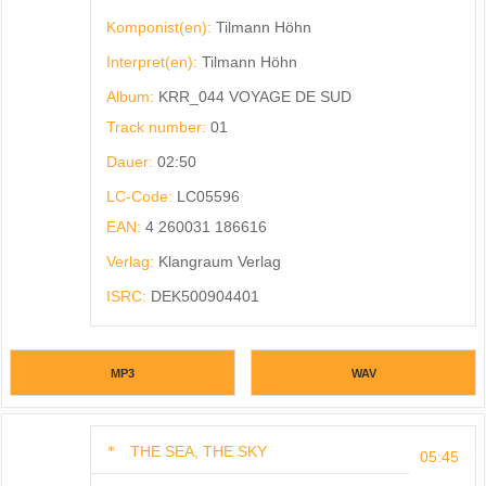
Komponist(en):
Tilmann Höhn
Interpret(en):
Tilmann Höhn
Album:
KRR_044 VOYAGE DE SUD
Track number:
01
Dauer:
02:50
LC-Code:
LC05596
EAN:
4 260031 186616
Verlag:
Klangraum Verlag
ISRC:
DEK500904401
MP3
WAV
THE SEA, THE SKY
05:45