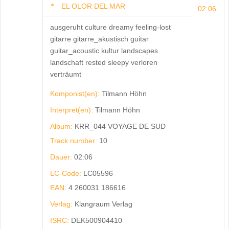
EL OLOR DEL MAR
02:06
ausgeruht culture dreamy feeling-lost
gitarre gitarre_akustisch guitar
guitar_acoustic kultur landscapes
landschaft rested sleepy verloren
verträumt
Komponist(en):
Tilmann Höhn
Interpret(en):
Tilmann Höhn
Album:
KRR_044 VOYAGE DE SUD
Track number:
10
Dauer:
02:06
LC-Code:
LC05596
EAN:
4 260031 186616
Verlag:
Klangraum Verlag
ISRC:
DEK500904410