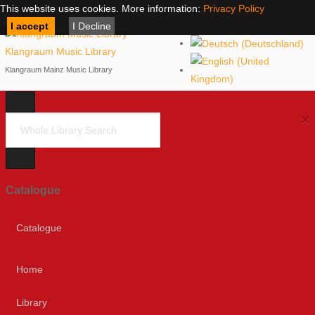
This website uses cookies. More information:
Privacy Policy
I accept
I Decline
Klangraum Music Library
Klangraum Mainz Music Library
×
Catalogue
Catalogue
Home
Library