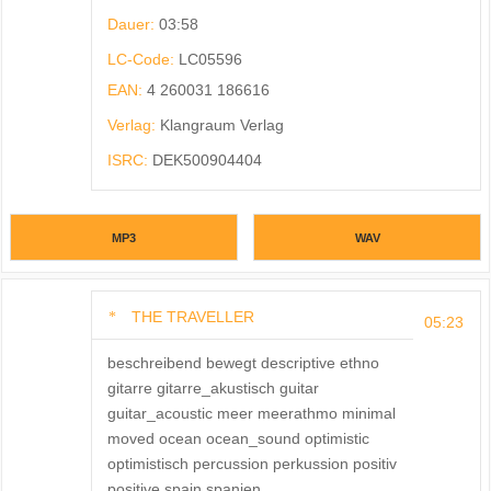
Dauer:
03:58
LC-Code:
LC05596
EAN:
4 260031 186616
Verlag:
Klangraum Verlag
ISRC:
DEK500904404
MP3
WAV
THE TRAVELLER
05:23
beschreibend bewegt descriptive ethno
gitarre gitarre_akustisch guitar
guitar_acoustic meer meerathmo minimal
moved ocean ocean_sound optimistic
optimistisch percussion perkussion positiv
positive spain spanien