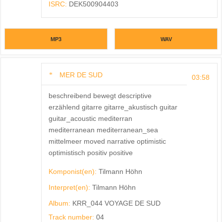
ISRC:
DEK500904403
MP3
WAV
MER DE SUD
03:58
beschreibend bewegt descriptive
erzählend gitarre gitarre_akustisch guitar
guitar_acoustic mediterran
mediterranean mediterranean_sea
mittelmeer moved narrative optimistic
optimistisch positiv positive
Komponist(en):
Tilmann Höhn
Interpret(en):
Tilmann Höhn
Album:
KRR_044 VOYAGE DE SUD
Track number:
04