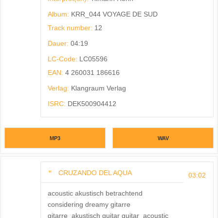
Album:
KRR_044 VOYAGE DE SUD
Track number:
12
Dauer:
04:19
LC-Code:
LC05596
EAN:
4 260031 186616
Verlag:
Klangraum Verlag
ISRC:
DEK500904412
MP3
WAV
CRUZANDO DEL AQUA
03:02
acoustic akustisch betrachtend
considering dreamy gitarre
gitarre_akustisch guitar guitar_acoustic