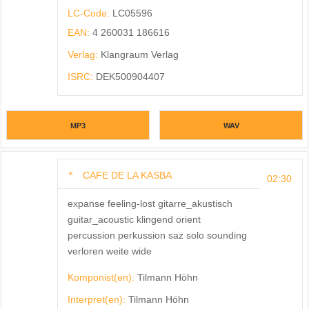
LC-Code:
LC05596
EAN:
4 260031 186616
Verlag:
Klangraum Verlag
ISRC:
DEK500904407
MP3
WAV
CAFE DE LA KASBA
02:30
expanse feeling-lost gitarre_akustisch
guitar_acoustic klingend orient
percussion perkussion saz solo sounding
verloren weite wide
Komponist(en):
Tilmann Höhn
Interpret(en):
Tilmann Höhn