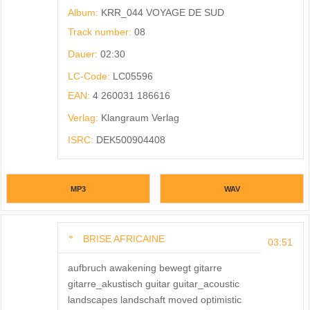
Album:
KRR_044 VOYAGE DE SUD
Track number:
08
Dauer:
02:30
LC-Code:
LC05596
EAN:
4 260031 186616
Verlag:
Klangraum Verlag
ISRC:
DEK500904408
MP3
WAV
BRISE AFRICAINE
03:51
aufbruch awakening bewegt gitarre
gitarre_akustisch guitar guitar_acoustic
landscapes landschaft moved optimistic