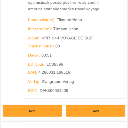
optimistisch positiv positive reise south-
america start südamerika travel voyage
Komponist(en):
Tilmann Höhn
Interpret(en):
Tilmann Höhn
Album:
KRR_044 VOYAGE DE SUD
Track number:
09
Dauer:
03:51
LC-Code:
LC05596
EAN:
4 260031 186616
Verlag:
Klangraum Verlag
ISRC:
DEK500904409
MP3
WAV