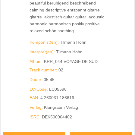
beautiful beruhigend beschreibend
calming descriptive entspannt gitarre
gitarre_akustisch guitar guitar_acoustic
harmonic harmonisch positiv positive
relaxed schön soothing
Komponist(en):
Tilmann Höhn
Interpret(en):
Tilmann Höhn
Album:
KRR_044 VOYAGE DE SUD
Track number:
02
Dauer:
05:45
LC-Code:
LC05596
EAN:
4 260031 186616
Verlag:
Klangraum Verlag
ISRC:
DEK500904402