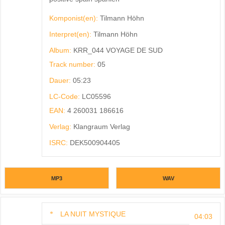
Komponist(en):
Tilmann Höhn
Interpret(en):
Tilmann Höhn
Album:
KRR_044 VOYAGE DE SUD
Track number:
05
Dauer:
05:23
LC-Code:
LC05596
EAN:
4 260031 186616
Verlag:
Klangraum Verlag
ISRC:
DEK500904405
MP3
WAV
LA NUIT MYSTIQUE
04:03