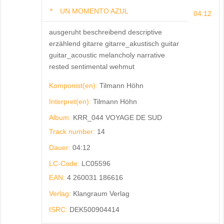
UN MOMENTO AZUL
04:12
ausgeruht beschreibend descriptive
erzählend gitarre gitarre_akustisch guitar
guitar_acoustic melancholy narrative
rested sentimental wehmut
Komponist(en):
Tilmann Höhn
Interpret(en):
Tilmann Höhn
Album:
KRR_044 VOYAGE DE SUD
Track number:
14
Dauer:
04:12
LC-Code:
LC05596
EAN:
4 260031 186616
Verlag:
Klangraum Verlag
ISRC:
DEK500904414