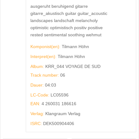
ausgeruht beruhigend gitarre
gitarre_akustisch guitar guitar_acoustic
landscapes landschaft melancholy
optimistic optimistisch positiv positive
rested sentimental soothing wehmut
Komponist(en):
Tilmann Höhn
Interpret(en):
Tilmann Höhn
Album:
KRR_044 VOYAGE DE SUD
Track number:
06
Dauer:
04:03
LC-Code:
LC05596
EAN:
4 260031 186616
Verlag:
Klangraum Verlag
ISRC:
DEK500904406