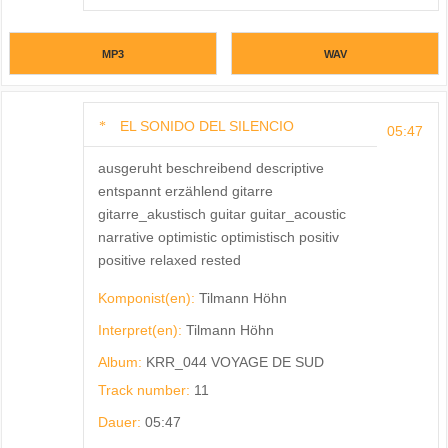
MP3
WAV
EL SONIDO DEL SILENCIO
05:47
ausgeruht beschreibend descriptive
entspannt erzählend gitarre
gitarre_akustisch guitar guitar_acoustic
narrative optimistic optimistisch positiv
positive relaxed rested
Komponist(en):
Tilmann Höhn
Interpret(en):
Tilmann Höhn
Album:
KRR_044 VOYAGE DE SUD
Track number:
11
Dauer:
05:47