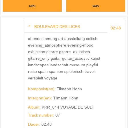
MP3
WAV
BOULEVARD DES LICES
02:48
abendstimmung art ausstellung coltish
evening_atmosphere evening-mood
exhibition gitarre gitarre_akustisch
gitarre_only guitar guitar_acoustic kunst
landscapes landschaft museum playful
reise spain spanien spielerisch travel
verspielt voyage
Komponist(en):
Tilmann Höhn
Interpret(en):
Tilmann Höhn
Album:
KRR_044 VOYAGE DE SUD
Track number:
07
Dauer:
02:48