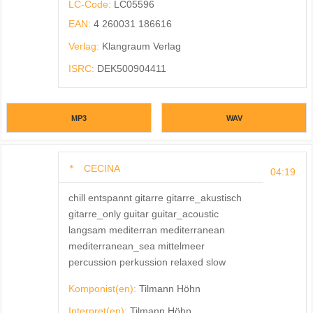
LC-Code:
LC05596
EAN:
4 260031 186616
Verlag:
Klangraum Verlag
ISRC:
DEK500904411
MP3
WAV
CECINA
04:19
chill entspannt gitarre gitarre_akustisch
gitarre_only guitar guitar_acoustic
langsam mediterran mediterranean
mediterranean_sea mittelmeer
percussion perkussion relaxed slow
Komponist(en):
Tilmann Höhn
Interpret(en):
Tilmann Höhn