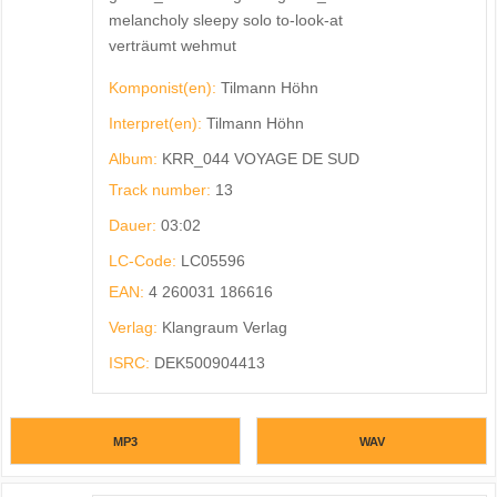
melancholy sleepy solo to-look-at
verträumt wehmut
Komponist(en):
Tilmann Höhn
Interpret(en):
Tilmann Höhn
Album:
KRR_044 VOYAGE DE SUD
Track number:
13
Dauer:
03:02
LC-Code:
LC05596
EAN:
4 260031 186616
Verlag:
Klangraum Verlag
ISRC:
DEK500904413
MP3
WAV