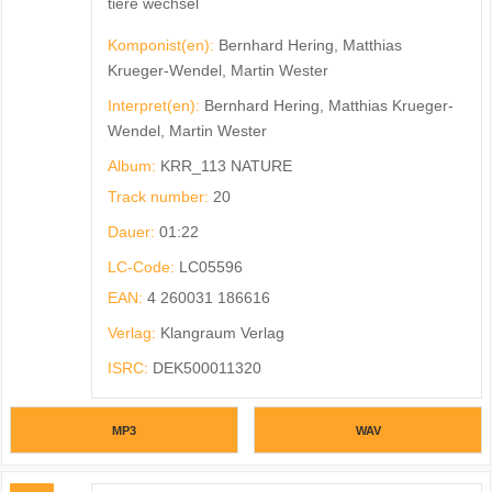
tiere wechsel
Komponist(en):
Bernhard Hering, Matthias
Krueger-Wendel, Martin Wester
Interpret(en):
Bernhard Hering, Matthias Krueger-
Wendel, Martin Wester
Album:
KRR_113 NATURE
Track number:
20
Dauer:
01:22
LC-Code:
LC05596
EAN:
4 260031 186616
Verlag:
Klangraum Verlag
ISRC:
DEK500011320
MP3
WAV