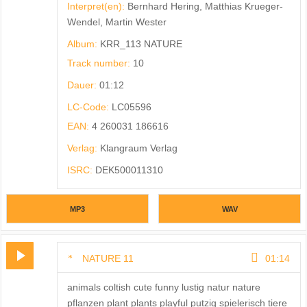
Interpret(en):
Bernhard Hering, Matthias Krueger-
Wendel, Martin Wester
Album:
KRR_113 NATURE
Track number:
10
Dauer:
01:12
LC-Code:
LC05596
EAN:
4 260031 186616
Verlag:
Klangraum Verlag
ISRC:
DEK500011310
MP3
WAV
NATURE 11
01:14
animals coltish cute funny lustig natur nature
pflanzen plant plants playful putzig spielerisch tiere