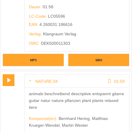
Dauer:
01:58
LC-Code:
LC05596
EAN:
4 260031 186616
Verlag:
Klangraum Verlag
ISRC:
DEK500011303
MP3
WAV
NATURE 04
01:59
animals beschreibend descriptive entspannt gitarre
guitar natur nature pflanzen plant plants relaxed
tiere
Komponist(en):
Bernhard Hering, Matthias
Krueger-Wendel, Martin Wester