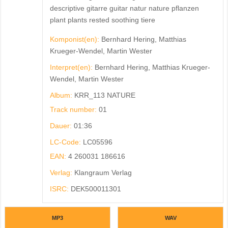
descriptive gitarre guitar natur nature pflanzen
plant plants rested soothing tiere
Komponist(en):
Bernhard Hering, Matthias
Krueger-Wendel, Martin Wester
Interpret(en):
Bernhard Hering, Matthias Krueger-
Wendel, Martin Wester
Album:
KRR_113 NATURE
Track number:
01
Dauer:
01:36
LC-Code:
LC05596
EAN:
4 260031 186616
Verlag:
Klangraum Verlag
ISRC:
DEK500011301
MP3
WAV