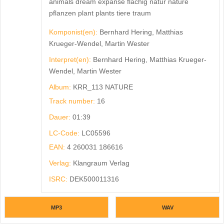
animals dream expanse flächig natur nature
pflanzen plant plants tiere traum
Komponist(en):
Bernhard Hering, Matthias
Krueger-Wendel, Martin Wester
Interpret(en):
Bernhard Hering, Matthias Krueger-
Wendel, Martin Wester
Album:
KRR_113 NATURE
Track number:
16
Dauer:
01:39
LC-Code:
LC05596
EAN:
4 260031 186616
Verlag:
Klangraum Verlag
ISRC:
DEK500011316
MP3
WAV