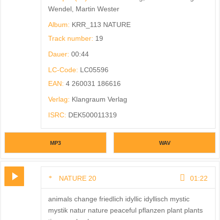
Wendel, Martin Wester
Album:
KRR_113 NATURE
Track number:
19
Dauer:
00:44
LC-Code:
LC05596
EAN:
4 260031 186616
Verlag:
Klangraum Verlag
ISRC:
DEK500011319
MP3
WAV
NATURE 20
01:22
animals change friedlich idyllic idyllisch mystic
mystik natur nature peaceful pflanzen plant plants