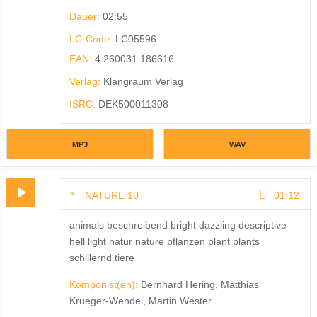
Dauer:
02:55
LC-Code:
LC05596
EAN:
4 260031 186616
Verlag:
Klangraum Verlag
ISRC:
DEK500011308
MP3
WAV
NATURE 10
01:12
animals beschreibend bright dazzling descriptive
hell light natur nature pflanzen plant plants
schillernd tiere
Komponist(en):
Bernhard Hering, Matthias
Krueger-Wendel, Martin Wester