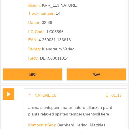
Album:
KRR_113 NATURE
Track number:
14
Dauer:
02:36
LC-Code:
LC05596
EAN:
4 260031 186616
Verlag:
Klangraum Verlag
ISRC:
DEK500011314
MP3
WAV
NATURE 15
01:17
animals entspannt natur nature pflanzen plant
plants relaxed spirited temperamentvoll tiere
Komponist(en):
Bernhard Hering, Matthias