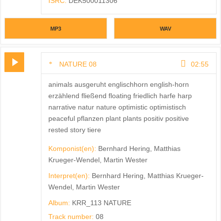
ISRC:
DEK500011306
MP3
WAV
NATURE 08
02:55
animals ausgeruht englischhorn english-horn
erzählend fließend floating friedlich harfe harp
narrative natur nature optimistic optimistisch
peaceful pflanzen plant plants positiv positive
rested story tiere
Komponist(en):
Bernhard Hering, Matthias
Krueger-Wendel, Martin Wester
Interpret(en):
Bernhard Hering, Matthias Krueger-
Wendel, Martin Wester
Album:
KRR_113 NATURE
Track number:
08