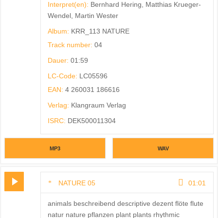
Interpret(en):
Bernhard Hering, Matthias Krueger-
Wendel, Martin Wester
Album:
KRR_113 NATURE
Track number:
04
Dauer:
01:59
LC-Code:
LC05596
EAN:
4 260031 186616
Verlag:
Klangraum Verlag
ISRC:
DEK500011304
MP3
WAV
NATURE 05
01:01
animals beschreibend descriptive dezent flöte flute
natur nature pflanzen plant plants rhythmic