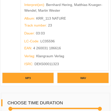
Interpret(en):
Bernhard Hering, Matthias Krueger-
Wendel, Martin Wester
Album:
KRR_113 NATURE
Track number:
23
Dauer:
03:03
LC-Code:
LC05596
EAN:
4 260031 186616
Verlag:
Klangraum Verlag
ISRC:
DEK500011323
MP3
WAV
CHOOSE TIME DURATION