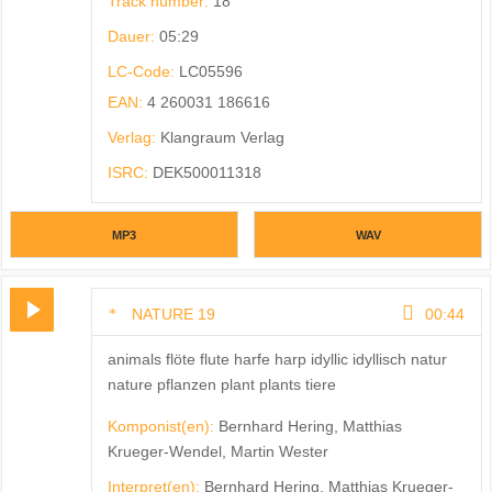
Track number:
18
Dauer:
05:29
LC-Code:
LC05596
EAN:
4 260031 186616
Verlag:
Klangraum Verlag
ISRC:
DEK500011318
MP3
WAV
NATURE 19
00:44
animals flöte flute harfe harp idyllic idyllisch natur
nature pflanzen plant plants tiere
Komponist(en):
Bernhard Hering, Matthias
Krueger-Wendel, Martin Wester
Interpret(en):
Bernhard Hering, Matthias Krueger-